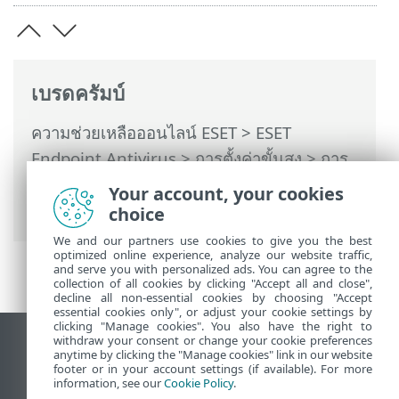
เบรดครัมบ์
ความช่วยเหลือออนไลน์ ESET
>
ESET
Endpoint Antivirus
>
การตั้งค่าขั้นสูง
>
การ
สแกน
>
การสแกนอุปกรณ์
> เป้าหมายการ
Your account, your cookies
สแกน
choice
We and our partners use cookies to give you the best
optimized online experience, analyze our website traffic,
and serve you with personalized ads. You can agree to the
collection of all cookies by clicking "Accept all and close",
decline all non-essential cookies by choosing "Accept
essential cookies only", or adjust your cookie settings by
clicking "Manage cookies". You also have the right to
withdraw your consent or change your cookie preferences
ดูไซต์เดสก์ท็อป
anytime by clicking the "Manage cookies" link in our website
footer or in your account settings (if available). For more
End of Life
information, see our
Cookie Policy
.