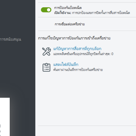
d
h
y