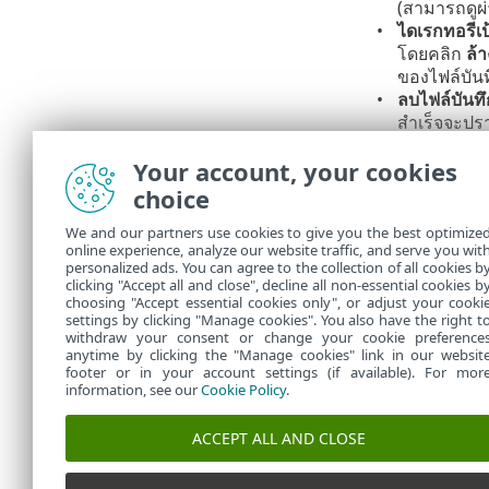
(สามารถดูผ่
ไดเรกทอรีเ
โดยคลิก
ล้า
ของไฟล์บัน
ลบไฟล์บันทึ
สำเร็จจะปร
เปิดใช้งานกา
Your account, your cookies
ครั้ง โปรดดู
บั
choice
เพื่อให
We and our partners use cookies to give you the best optimize
สามารถเก
online experience, analyze our website traffic, and serve you wit
เรา
personalized ads. You can agree to the collection of all cookies b
clicking "Accept all and close", decline all non-essential cookies b
choosing "Accept essential cookies only", or adjust your cooki
settings by clicking "Manage cookies". You also have the right t
withdraw your consent or change your cookie preference
anytime by clicking the "Manage cookies" link in our websit
footer or in your account settings (if available). For mor
information, see our
Cookie Policy
.
ACCEPT ALL AND CLOSE