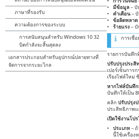
การวินิจฉัย
มีข้อมูล
– บั
คำเตือน
– บ
ข้อผิดพลาด
ร้ายแรง
– บั
การเชื่อ
รายการบันทึกที
ปรับปรุงประสิ
เปอร์เซ็นการกร
เรียงไฟล์ใหม่ 
หากไฟล์บันทึก
บันทึกให้เป็น
คลิก
ปรับปรุง
ประสิทธิภาพแ
เปิดใช้งานโป
ประเภท
– ถ
นี้ใช้เครื่