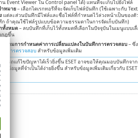
าน Event Viewer ใน Control panel ได้) แทนที่จะเก็บไปยังไฟล์
ป้าหมาย
– เลือกไดเรกทอรีที่จะจัดเก็บไฟล์บันทึก (ใช้เฉพาะกับ T
ง
แต่ละส่วนบันทึกมีไฟล์และชื่อไฟล์ที่กำหนดไว้ล่วงหน้าเป็นของตัว
ทึก ถ้าคุณใช้ไฟล์รูปแบบข้อความธรรมดาในการจัดเก็บบันทึก)
กทั้งหมด
– ลบบันทึกที่เก็บไว้ทั้งหมดที่เลือกในปัจจุบันในเมนูแบบเล
ากฎขึ้น
รติดตามการกำหนดค่าการเปลี่ยนแปลงในบันทึกการตรวจสอบ
– ซึ
นทึกการตรวจสอบ
สำหรับข้อมูลเพิ่มเติม
้สามารถแก้ไขปัญหาได้เร็วยิ่งขึ้น ESET อาจขอให้คุณมอบบันทึกจา
d
็บข้อมูลที่จำเป็นได้ง่ายยิ่งขึ้น สำหรับข้อมูลเพิ่มเติมเกี่ยวกับ ESE
h
y
y
e
o
s
e
e