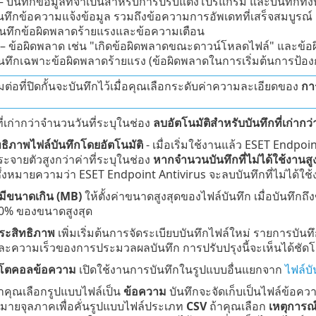
– บันทึกข้อมูลที่จำเป็นสำหรับการปรับแต่งโปรแกรม และบันทึกทั้
นทึกข้อความแจ้งข้อมูล รวมถึงข้อความการอัพเดทที่เสร็จสมบูรณ์ 
ันทึกข้อผิดพลาดร้ายแรงและข้อความเตือน
– ข้อผิดพลาด เช่น "เกิดข้อผิดพลาดขณะดาวน์โหลดไฟล์" และข้อ
นทึกเฉพาะข้อผิดพลาดร้ายแรง (ข้อผิดพลาดในการเริ่มต้นการป้องกั
มต่อที่ปิดกั้นจะบันทึกไว้เมื่อคุณเลือกระดับค่าความละเอียดของ
การ
่เก่ากว่าจำนวนวันที่ระบุในช่อง
ลบอัตโนมัติสำหรับบันทึกที่เก่ากว่า
ทธิภาพไฟล์บันทึกโดยอัตโนมัติ
- เมื่อเริ่มใช้งานแล้ว ESET Endpoi
ะจายตัวสูงกว่าค่าที่ระบุในช่อง
หากจำนวนบันทึกที่ไม่ได้ใช้งานสู
ซึ่งหมายความว่า ESET Endpoint Antivirus จะลบบันทึกที่ไม่ได้ใช
มีขนาดเกิน (MB)
ให้ตั้งค่าขนาดสูงสุดของไฟล์บันทึก เมื่อบันทึกถึ
 80% ของขนาดสูงสุด
ประสิทธิภาพ
เพิ่มเริ่มต้นการจัดระเบียบบันทึกไฟล์ใหม่ รายการบันทึ
ละความเร็วของการประมวลผลบันทึก การปรับปรุงนี้จะเห็นได้ชั
รโตคอลข้อความ
เปิดใช้งานการบันทึกในรูปแบบอื่นแยกจาก
ไฟล์บั
้าคุณเลือกรูปแบบไฟล์เป็น
ข้อความ
บันทึกจะจัดเก็บเป็นไฟล์ข้อคว
องหมายจุลภาคเพื่อคั่นรูปแบบไฟล์ประเภท
CSV
ถ้าคุณเลือก
เหตุการณ