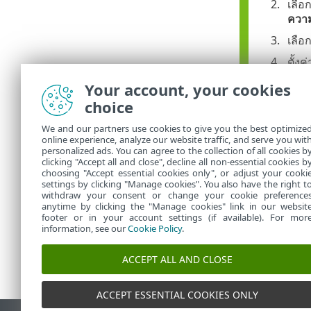
เลือ
ควา
เลือ
ตั้งค
ตั้งค
Your account, your cookies
choice
ปล่อ
หากก
We and our partners use cookies to give you the best optimize
online experience, analyze our website traffic, and serve you wit
คลิ
personalized ads. You can agree to the collection of all cookies b
clicking "Accept all and close", decline all non-essential cookies b
choosing "Accept essential cookies only", or adjust your cooki
settings by clicking "Manage cookies". You also have the right t
withdraw your consent or change your cookie preference
anytime by clicking the "Manage cookies" link in our websit
footer or in your account settings (if available). For mor
information, see our
Cookie Policy
.
ACCEPT ALL AND CLOSE
ACCEPT ESSENTIAL COOKIES ONLY