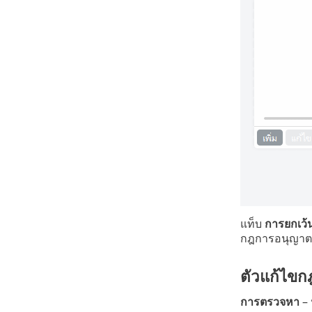
แท็บ
การยกเว้
กฎการอนุญาตเ
ตัวแก้ไขก
การตรวจหา
– 