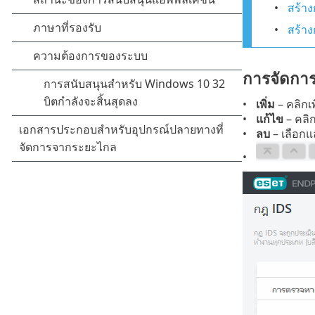
สร้าง
สร้า
การจัดกา
เพิ่ม
– คลิกเ
แก้ไข
– คลิก
ลบ
– เลือกแ