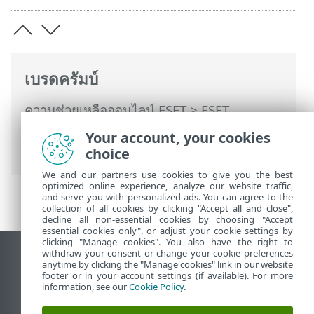
เบรดครัมบ์
ความช่วยเหลือออนไลน์ ESET
>
ESET
Endpoint Antivirus
>
การตั้งค่าขั้นสูง
>
การ
Your account, your cookies
ป้องกัน
> การป้องกันเอกสาร
choice
We and our partners use cookies to give you the best
optimized online experience, analyze our website traffic,
and serve you with personalized ads. You can agree to the
collection of all cookies by clicking "Accept all and close",
decline all non-essential cookies by choosing "Accept
essential cookies only", or adjust your cookie settings by
clicking "Manage cookies". You also have the right to
withdraw your consent or change your cookie preferences
ดูไซต์เดสก์ท็อป
anytime by clicking the "Manage cookies" link in our website
footer or in your account settings (if available). For more
End of Life
information, see our
Cookie Policy
.
ฐานความรู้ของ ESET