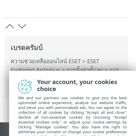
เบรดครัมบ์
ความช่วยเหลือออนไลน์ ESET
>
ESET
Endpoint Antivirus
>
การตั้งค่าขั้นสูง
>
การ
ป้องกัน
>
ThreatSense
> พารามิเตอร์
Your account, your cookies
ThreatSense เพิ่มเติม
choice
We and our partners use cookies to give you the best
optimized online experience, analyze our website traffic,
and serve you with personalized ads. You can agree to the
collection of all cookies by clicking "Accept all and close",
decline all non-essential cookies by choosing "Accept
essential cookies only", or adjust your cookie settings by
clicking "Manage cookies". You also have the right to
withdraw your consent or change your cookie preferences
ดูไซต์เดสก์ท็อป