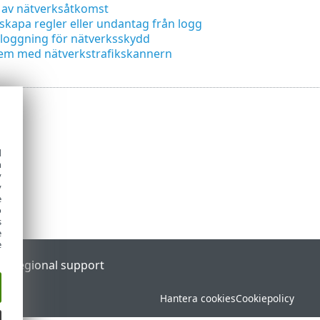
 av nätverksåtkomst
skapa regler eller undantag från logg
loggning för nätverksskydd
em med nätverkstrafikskannern
d
h
y
y
e
o
s
e
e
al
Regional support
Hantera cookies
Cookiepolicy