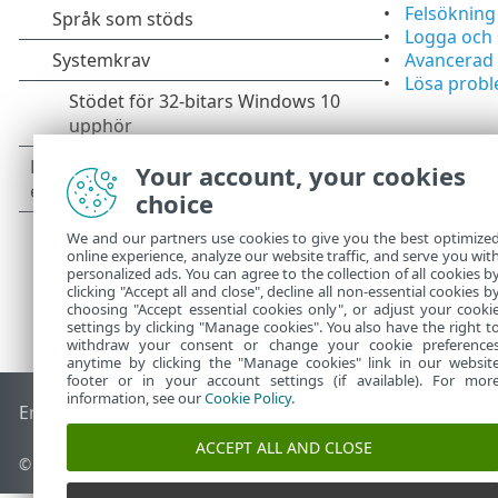
Felsökning
Logga och 
Avancerad 
Lösa probl
Your account, your cookies
choice
We and our partners use cookies to give you the best optimize
online experience, analyze our website traffic, and serve you wit
personalized ads. You can agree to the collection of all cookies b
clicking "Accept all and close", decline all non-essential cookies b
choosing "Accept essential cookies only", or adjust your cooki
settings by clicking "Manage cookies". You also have the right t
withdraw your consent or change your cookie preference
anytime by clicking the "Manage cookies" link in our websit
footer or in your account settings (if available). For mor
information, see our
Cookie Policy
.
End of Life
ESET kunskapsbas
ESET forum
ESET Status Port
ACCEPT ALL AND CLOSE
© 1992 - 2026 ESET, spol. s r.o. – med ensamrätt.