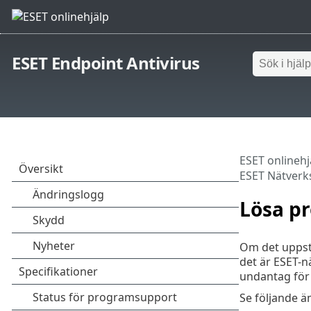
ESET Endpoint Antivirus
ESET onlinehj
ESET Nätverk
Lösa p
Om det uppstå
det är ESET-n
undantag för 
Se följande 