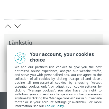
Länkstig
ESET onlinehjälp
>
ESET Endpoint
Your account, your cookies
Antivirus
>
Avancerade inställningar
>
choice
Meddelanden
> Programstatusar
We and our partners use cookies to give you the best
optimized online experience, analyze our website traffic,
and serve you with personalized ads. You can agree to the
collection of all cookies by clicking "Accept all and close",
decline all non-essential cookies by choosing "Accept
essential cookies only", or adjust your cookie settings by
clicking "Manage cookies". You also have the right to
withdraw your consent or change your cookie preferences
anytime by clicking the "Manage cookies" link in our website
Visa skrivbords-webbplats
footer or in your account settings (if available). For more
information, see our
Cookie Policy
.
End of Life