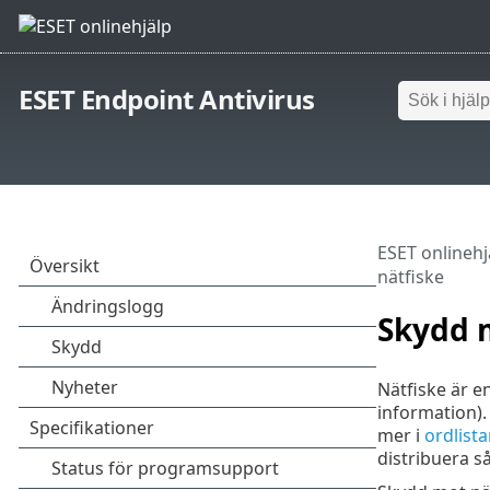
ESET Endpoint Antivirus
ESET onlinehj
nätfiske
Skydd 
Nätfiske är e
information).
mer i
ordlist
distribuera s