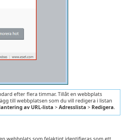
dard efter flera timmar. Tillåt en webbplats
Lägg till webbplatsen som du vill redigera i listan
antering av URL-lista
>
Adresslista
>
Redigera
.
n webbplats som felaktigt identifieras som ett