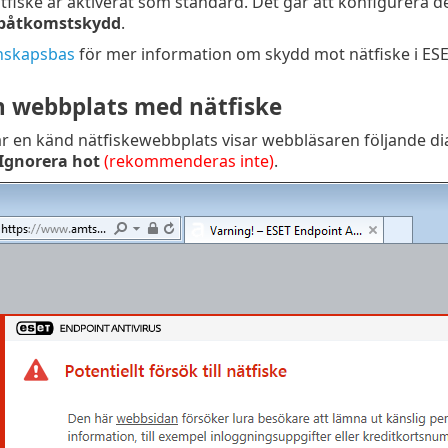
fiske är aktiverat som standard. Det går att konfigurera de
båtkomstskydd
.
nskapsbas
för mer information om skydd mot nätfiske i ESE
 webbplats med nätfiske
r en känd nätfiskewebbplats visar webbläsaren följande di
Ignorera hot
(rekommenderas inte)
.