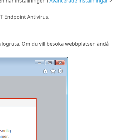
n här inställningen i
Avancerade inställningar
>
T Endpoint Antivirus.
alogruta. Om du vill besöka webbplatsen ändå