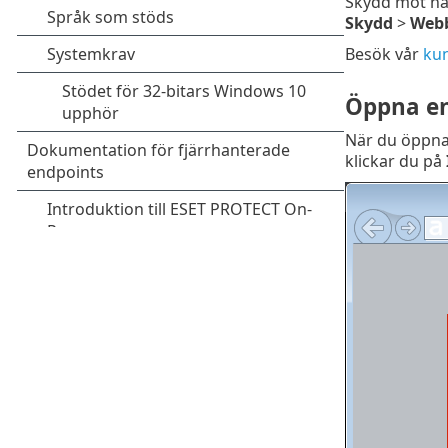
Skydd mot nät
Skydd
>
Web
Besök vår
ku
Öppna en
När du öppna
klickar du på