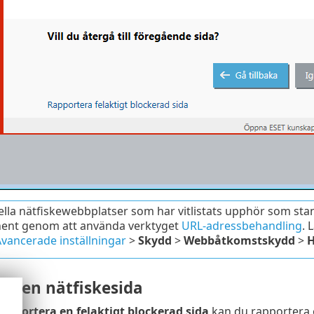
ella nätfiskewebbplatser som har vitlistats upphör som stan
ent genom att använda verktyget
URL-adressbehandling
. 
vancerade inställningar
>
Skydd
>
Webbåtkomstskydd
>
H
ra en nätfiskesida
apportera en felaktigt blockerad sida
kan du rapportera e