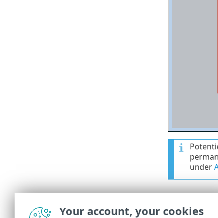
Potenti
perman
under
A
Rapporte
Your account, your cookies
Med länken
R