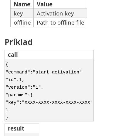
Name
Value
key
Activation key
offline
Path to offline file
Príklad
call
{
"command":"start_activation"
"id":1,
"version":"1",
"params":{
"key":"XXXX-XXXX-XXXX-XXXX-XXXX"
}
}
result