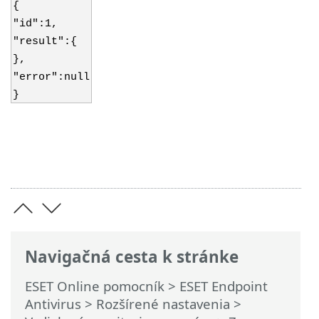
{
"id":1,
"result":{
},
"error":null
}
Navigačná cesta k stránke
ESET Online pomocník
>
ESET Endpoint
Antivirus
>
Rozšírené nastavenia
>