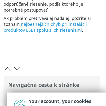
odporúčané riešenie, podľa ktorého je
potrebné postupovať.
Ak problém pretrváva aj naďalej, pozrite si
zoznam
najbežnejších chýb pri inštalácii
produktov ESET spolu s ich riešeniami
.
Navigačná cesta k stránke
ESET Online pomocník
>
ESET Endpoint
Antivirus
>
Inštalácia/aktualizácia
> Časté
Your account, your cookies