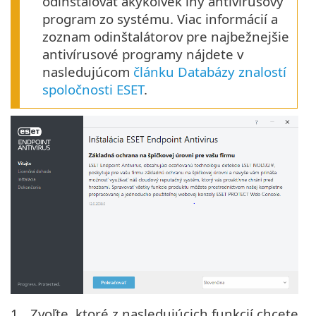
odinštalovať akýkoľvek iný antivírusový
program zo systému. Viac informácií a
zoznam odinštalátorov pre najbežnejšie
antivírusové programy nájdete v
nasledujúcom
článku Databázy znalostí
spoločnosti ESET
.
Zvoľte, ktoré z nasledujúcich funkcií chcete