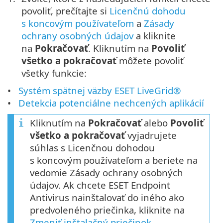
povoliť, prečítajte si
Licenčnú dohodu
s koncovým používateľom
a
Zásady
ochrany osobných údajov
a kliknite
na
Pokračovať
. Kliknutím na
Povoliť
všetko a pokračovať
môžete povoliť
všetky funkcie:
Systém spätnej väzby ESET LiveGrid®
Detekcia potenciálne nechcených aplikácií
Kliknutím na
Pokračovať
alebo
Povoliť
všetko a pokračovať
vyjadrujete
súhlas s Licenčnou dohodou
s koncovým používateľom a beriete na
vedomie Zásady ochrany osobných
údajov. Ak chcete ESET Endpoint
Antivirus nainštalovať do iného ako
predvoleného priečinka, kliknite na
Zmeniť inštalačný priečinok
.