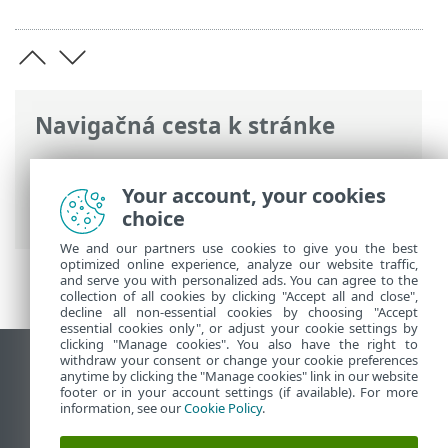
Navigačná cesta k stránke
ESET Online pomocník
>
ESET Endpoint
Antivirus
>
Inštalácia/aktualizácia
>
Your account, your cookies
Inštalácia (.exe)
choice
We and our partners use cookies to give you the best
optimized online experience, analyze our website traffic,
and serve you with personalized ads. You can agree to the
collection of all cookies by clicking "Accept all and close",
decline all non-essential cookies by choosing "Accept
essential cookies only", or adjust your cookie settings by
clicking "Manage cookies". You also have the right to
withdraw your consent or change your cookie preferences
Zobraziť stránku ako na počítači
anytime by clicking the "Manage cookies" link in our website
footer or in your account settings (if available). For more
End of Life
information, see our
Cookie Policy
.
Databáza znalostí ESET
ESET Fórum