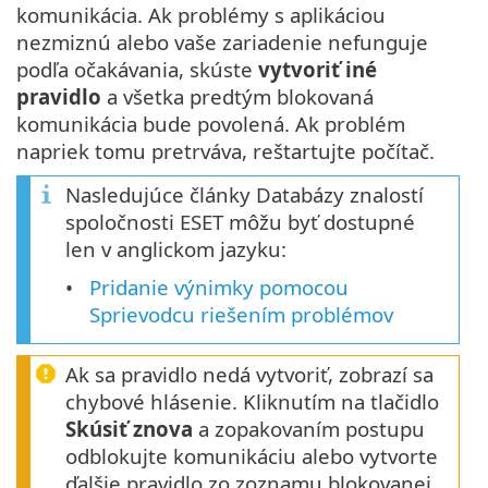
komunikácia. Ak problémy s aplikáciou
nezmiznú alebo vaše zariadenie nefunguje
podľa očakávania, skúste
vytvoriť iné
pravidlo
a všetka predtým blokovaná
komunikácia bude povolená. Ak problém
napriek tomu pretrváva, reštartujte počítač.
Nasledujúce články Databázy znalostí
spoločnosti ESET môžu byť dostupné
len v anglickom jazyku:
Pridanie výnimky pomocou
Sprievodcu riešením problémov
Ak sa pravidlo nedá vytvoriť, zobrazí sa
chybové hlásenie. Kliknutím na tlačidlo
Skúsiť znova
a zopakovaním postupu
odblokujte komunikáciu alebo vytvorte
ďalšie pravidlo zo zoznamu blokovanej