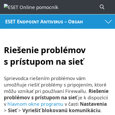
ESET Endpoint Antivirus – Obsah
Riešenie problémov
s prístupom na sieť
Sprievodca riešením problémov vám
umožňuje riešiť problémy s pripojením, ktoré
môžu vznikať pri používaní Firewallu.
Riešenie
problémov s prístupom na sieť
je k dispozícii
v
hlavnom okne programu
v časti
Nastavenia
>
Sieť
>
Vyriešiť blokovanú komunikáciu
.