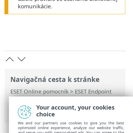
komunikácie.
Navigačná cesta k stránke
ESET Online pomocník
>
ESET Endpoint
Antivirus
>
Používanie programu ESET
Endpoint Antivirus
>
Nastavenia
>
Sieť
>
Your account, your cookies
Riešenie problémov s prístupom na sieť
choice
We and our partners use cookies to give you the best
optimized online experience, analyze our website traffic,
and serve you with personalized ads. You can agree to the