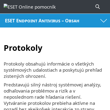
ESET Endpoint Antivirus – Obsah
Protokoly
Protokoly obsahujú informácie o všetkých
systémových udalostiach a poskytujú prehľad
zistených ohrození.
Predstavujú silný nástroj systémovej analýzy,
odhaľovania problémov a rizík a v
neposlednom rade hľadania riešení.
Vytváranie protokolov prebieha aktívne na
pozadí bez akejkoľvek interakcie zo strany