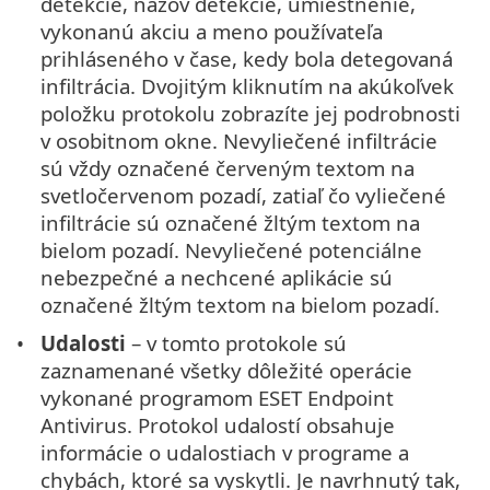
detekcie, názov detekcie, umiestnenie,
vykonanú akciu a meno používateľa
prihláseného v čase, kedy bola detegovaná
infiltrácia. Dvojitým kliknutím na akúkoľvek
položku protokolu zobrazíte jej podrobnosti
v osobitnom okne. Nevyliečené infiltrácie
sú vždy označené červeným textom na
svetločervenom pozadí, zatiaľ čo vyliečené
infiltrácie sú označené žltým textom na
bielom pozadí. Nevyliečené potenciálne
nebezpečné a nechcené aplikácie sú
označené žltým textom na bielom pozadí.
Udalosti
– v tomto protokole sú
zaznamenané všetky dôležité operácie
vykonané programom ESET Endpoint
Antivirus. Protokol udalostí obsahuje
informácie o udalostiach v programe a
chybách, ktoré sa vyskytli. Je navrhnutý tak,