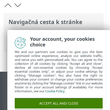
Navigačná cesta k stránke
ESET Online pomocník
>
ESET Endpoint
Antivirus
>
Používanie programu ESET
Your account, your cookies
Endpoint Antivirus
>
Nástroje
> Protokoly
choice
We and our partners use cookies to give you the best
optimized online experience, analyze our website traffic,
and serve you with personalized ads. You can agree to the
collection of all cookies by clicking "Accept all and close",
decline all non-essential cookies by choosing "Accept
essential cookies only", or adjust your cookie settings by
clicking "Manage cookies". You also have the right to
withdraw your consent or change your cookie preferences
Zobraziť stránku ako na počítači
anytime by clicking the "Manage cookies" link in our website
footer or in your account settings (if available). For more
End of Life
information, see our
Cookie Policy
.
Databáza znalostí ESET
ESET Fórum
ACCEPT ALL AND CLOSE
ESET Status Portal