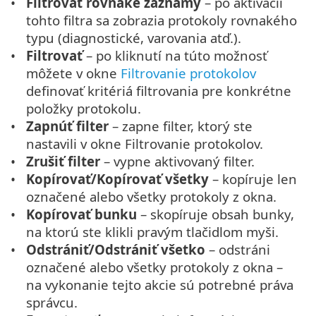
Filtrovať rovnaké záznamy
– po aktivácii
tohto filtra sa zobrazia protokoly rovnakého
typu (diagnostické, varovania atď.).
Filtrovať
– po kliknutí na túto možnosť
môžete v okne
Filtrovanie protokolov
definovať kritériá filtrovania pre konkrétne
položky protokolu.
Zapnúť filter
– zapne filter, ktorý ste
nastavili v okne Filtrovanie protokolov.
Zrušiť filter
– vypne aktivovaný filter.
Kopírovať/Kopírovať všetky
– kopíruje len
označené alebo všetky protokoly z okna.
Kopírovať bunku
– skopíruje obsah bunky,
na ktorú ste klikli pravým tlačidlom myši.
Odstrániť/Odstrániť všetko
– odstráni
označené alebo všetky protokoly z okna –
na vykonanie tejto akcie sú potrebné práva
správcu.