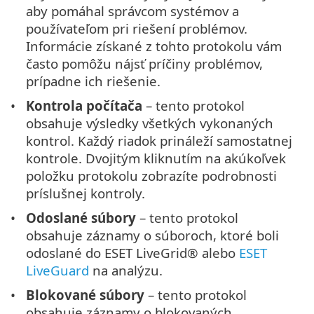
aby pomáhal správcom systémov a
používateľom pri riešení problémov.
Informácie získané z tohto protokolu vám
často pomôžu nájsť príčiny problémov,
prípadne ich riešenie.
Kontrola počítača
– tento protokol
obsahuje výsledky všetkých vykonaných
kontrol. Každý riadok prináleží samostatnej
kontrole. Dvojitým kliknutím na akúkoľvek
položku protokolu zobrazíte podrobnosti
príslušnej kontroly.
Odoslané súbory
– tento protokol
obsahuje záznamy o súboroch, ktoré boli
odoslané do ESET LiveGrid® alebo
ESET
LiveGuard
na analýzu.
Blokované súbory
– tento protokol
obsahuje záznamy o blokovaných