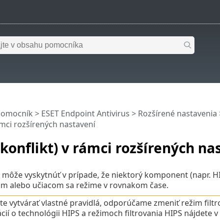
pomocník
>
ESET Endpoint Antivirus
>
Rozšírené nastavenia
rámci rozšírených nastavení
konflikt) v rámci rozšírených na
 môže vyskytnúť v prípade, že niektorý komponent (napr. HIP
nom alebo učiacom sa režime v rovnakom čase.
te vytvárať vlastné pravidlá, odporúčame zmeniť režim filt
cií o technológii HIPS a režimoch filtrovania HIPS nájdete v