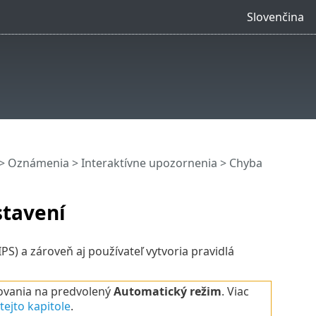
Slovenčina
>
Oznámenia
>
Interaktívne upozornenia
> Chyba
stavení
S) a zároveň aj používateľ vytvoria pravidlá
rovania na predvolený
Automatický režim
. Viac
tejto kapitole
.