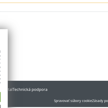
d
h
y
y
e
o
s
e
e
 Portal
Technická podpora
Spravovať súbory cookie
Zásady po