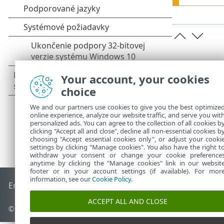
Your account, your cookies
choice
We and our partners use cookies to give you the best optimize
online experience, analyze our website traffic, and serve you wit
personalized ads. You can agree to the collection of all cookies b
clicking "Accept all and close", decline all non-essential cookies b
choosing "Accept essential cookies only", or adjust your cooki
settings by clicking "Manage cookies". You also have the right t
withdraw your consent or change your cookie preference
anytime by clicking the "Manage cookies" link in our websit
footer or in your account settings (if available). For mor
information, see our
Cookie Policy
.
End of Life
Databáza znalostí ESET
ESET Fórum
ESET Status
ACCEPT ALL AND CLOSE
© 1992 - 2026 ESET, spol. s r. o. Všetky práva vyhradené.