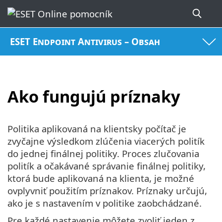
ESET Endpoint Antivirus – Obsah
Ako fungujú príznaky
Politika aplikovaná na klientsky počítač je
zvyčajne výsledkom zlúčenia viacerých politík
do jednej finálnej politiky. Proces zlučovania
politík a očakávané správanie finálnej politiky,
ktorá bude aplikovaná na klienta, je možné
ovplyvniť použitím príznakov. Príznaky určujú,
ako je s nastavením v politike zaobchádzané.
Pre každé nastavenie môžete zvoliť jeden z