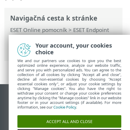
Navigačná cesta k stránke
ESET Online pomocník
>
ESET Endpoint
Antivirus
>
Dokumentácia pre koncové
zariadenia spravované vzdialene
>
Čo sú
Your account, your cookies
politiky?
> Ako fungujú príznaky
choice
We and our partners use cookies to give you the best
optimized online experience, analyze our website traffic,
and serve you with personalized ads. You can agree to the
collection of all cookies by clicking "Accept all and close",
decline all non-essential cookies by choosing "Accept
essential cookies only", or adjust your cookie settings by
clicking "Manage cookies". You also have the right to
withdraw your consent or change your cookie preferences
Zobraziť stránku ako na počítači
anytime by clicking the "Manage cookies" link in our website
footer or in your account settings (if available). For more
End of Life
information, see our
Cookie Policy
.
Databáza znalostí ESET
ESET Fórum
ACCEPT ALL AND CLOSE
ESET Status Portal