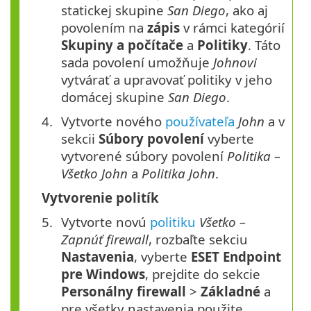
statickej skupine
San Diego
, ako aj
povolením na
zápis
v rámci kategórií
Skupiny a počítače
a
Politiky
. Táto
sada povolení umožňuje
Johnovi
vytvárať a upravovať politiky v jeho
domácej skupine
San Diego
.
Vytvorte nového
používateľa
John
a v
sekcii
Súbory povolení
vyberte
vytvorené súbory povolení
Politika –
Všetko John
a
Politika John
.
Vytvorenie politík
Vytvorte novú
politiku
Všetko –
Zapnúť firewall
, rozbaľte sekciu
Nastavenia
, vyberte
ESET Endpoint
pre Windows
, prejdite do sekcie
Personálny
firewall
>
Základné
a
pre všetky nastavenia použite