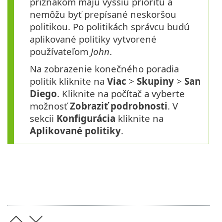
príznakom majú vyššiu prioritu a
nemôžu byť prepísané neskoršou
politikou. Po politikách správcu budú
aplikované politiky vytvorené
používateľom
John
.
Na zobrazenie konečného poradia
politík kliknite na
Viac
>
Skupiny
>
San
Diego
. Kliknite na počítač a vyberte
možnosť
Zobraziť podrobnosti
. V
sekcii
Konfigurácia
kliknite na
Aplikované politiky
.