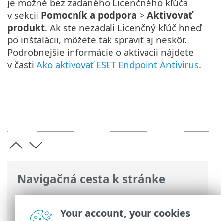
je možné bez zadaného Licenčného kľúča
v sekcii
Pomocník a podpora
>
Aktivovať
produkt
. Ak ste nezadali Licenčný kľúč hneď
po inštalácii, môžete tak spraviť aj neskôr.
Podrobnejšie informácie o aktivácii nájdete
v časti
Ako aktivovať ESET Endpoint Antivirus
.
Navigačná cesta k stránke
ESET Online pomocník
>
ESET Endpoint
Antivirus
>
Ako začať
> Nastavenie
Your account, your cookies