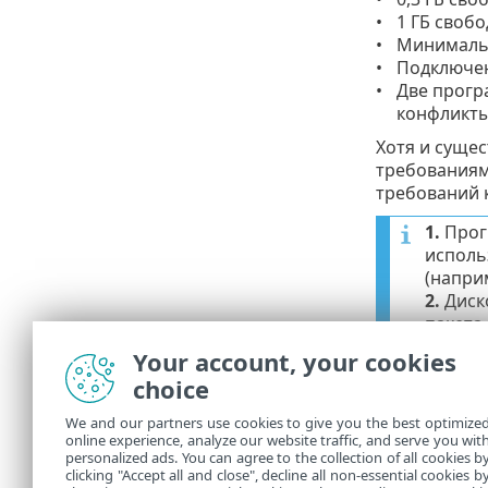
1 ГБ свобо
Минимальн
Подключен
Две прогр
конфликты
Хотя и сущес
требованиям
требований 
1.
Прог
исполь
(напри
2.
Диско
пакета
нужны 
Your account, your cookies
настро
choice
больши
Рекоме
We and our partners use cookies to give you the best optimize
возмож
online experience, analyze our website traffic, and serve you wit
personalized ads. You can agree to the collection of all cookies b
3.
Хотя 
clicking "Accept all and close", decline all non-essential cookies b