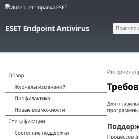
ESET Endpoint Antivirus
Интернет-сп
Требов
Для правиль
программным
Поддерж
Процессор In