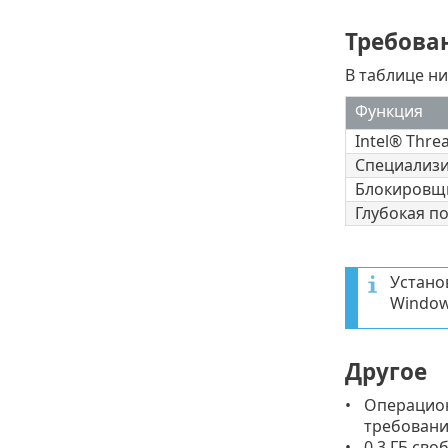
Требован
В таблице ни
Функция
Intel® Thre
Специализи
Блокировщи
Глубокая п
Устано
Window
Другое
Операцион
требован
0,3 ГБ сво