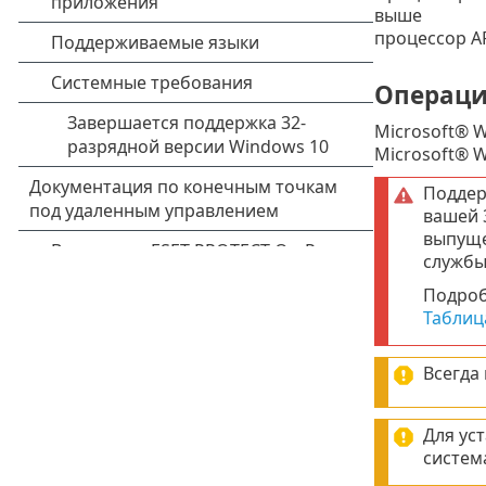
выше
процессор A
Операци
Microsoft® 
Microsoft® 
Поддер
вашей 3
выпуще
службы 
Подроб
Таблиц
Всегда
Для ус
систем