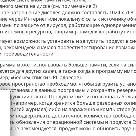
дного места на диске (см. примечание 2)
ое разрешение дисплея должно составлять 1024 x 768
ие через Интернет или локальную сеть к источнику обно
аммы по защите от вирусов, работающие одновременно
 системных ресурсов, например замедляют работу сист
твует возможность установить и запустить продукт в си
, рекомендуем сначала провести тестирование возмож
к производительности.
рамма может использовать больше памяти, если на си
зуется для других задач, а также когда в программу им
мер, «белые» списки URL-адресов).
вое пространство необходимо, чтобы загрузить устано
 для установки в данных программы и сохранять резер
для функции отката. Продукт может использовать боль
йках (например, когда хранится больше резервных коп
х записей журнала) либо на зараженном компьютере (в
ндуем поддерживать достаточное количество свободног
d
ность обновления операционной системы и продукта ES
h
y
это и не рекомендуется, продукт можно обновить вручн
y