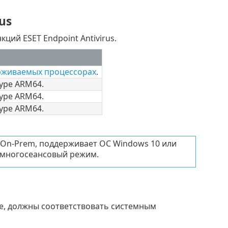
us
ций ESET Endpoint Antivirus.
рживаемых процессорах
.
уре ARM64.
уре ARM64.
уре ARM64.
T On-Prem, поддерживает ОС Windows 10 или
 многосеансовый режим.
е, должны соответствовать системным