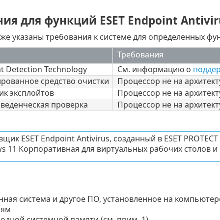
ия для функций ESET Endpoint Antivir
же указаны требования к системе для определенных функ
Требования
at Detection Technology
См. информацию о
подде
рованное средство очистки
Процессор не на архитект
к эксплойтов
Процессор не на архитект
оведенческая проверка
Процессор не на архитект
вщик ESET Endpoint Antivirus, созданный в ESET PROTEC
s 11 Корпоративная для виртуальных рабочих столов и
ная система и другое ПО, установленное на компьютер
иям
бодной системной памяти (см. прим. 1)