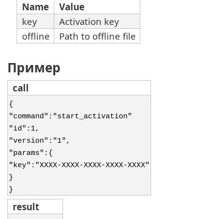
Name
Value
key
Activation key
offline
Path to offline file
Пример
call
{
"command":"start_activation"
"id":1,
"version":"1",
"params":{
"key":"XXXX-XXXX-XXXX-XXXX-XXXX"
}
}
result