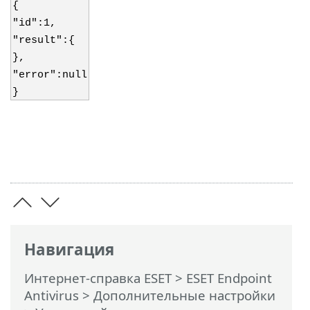
{
"id":1,
"result":{
},
"error":null
}
Навигация
Интернет-справка ESET
>
ESET Endpoint
Antivirus
>
Дополнительные настройки