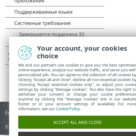
Your account, your cookies
choice
We and our partners use cookies to give you the best optimize
online experience, analyze our website traffic, and serve you wit
personalized ads. You can agree to the collection of all cookies b
clicking "Accept all and close", decline all non-essential cookies b
choosing "Accept essential cookies only", or adjust your cooki
settings by clicking "Manage cookies". You also have the right t
withdraw your consent or change your cookie preference
anytime by clicking the "Manage cookies" link in our websit
footer or in your account settings (if available). For mor
information, see our
Cookie Policy
.
End of Life
База знаний ESET
Форум ESET
ESET Status Por
ACCEPT ALL AND CLOSE
© 1992 - 2026 ESET, spol. s r.o. - Все права защищены.