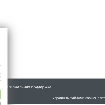
d
h
y
y
e
o
s
e
e
tal
Региональная поддержка
Управлять файлами cookie
Полит