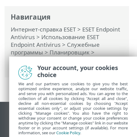
Навигация
Интернет-справка ESET
>
ESET Endpoint
Antivirus
>
Использование ESET
Endpoint Antivirus
>
Служебные
программы
>
Планировщик
>
Диалоговые окна: планировщик >
Сведения о задаче: запуск приложения
Your account, your cookies
choice
We and our partners use cookies to give you the best
optimized online experience, analyze our website traffic,
and serve you with personalized ads. You can agree to the
collection of all cookies by clicking "Accept all and close",
decline all non-essential cookies by choosing "Accept
essential cookies only", or adjust your cookie settings by
clicking "Manage cookies". You also have the right to
Использовать сайт для ПК
withdraw your consent or change your cookie preferences
End of Life
anytime by clicking the "Manage cookies" link in our website
footer or in your account settings (if available). For more
База знаний ESET
information, see our
Cookie Policy
.