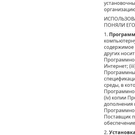
установочны
организацию
ИСПОЛЬЗОВА
ПОНЯЛИ ЕГО
1.
Программ
компьютерну
содержимое н
других носи
Программног
Интернет; (
Программным
спецификаци
среды, в ко
Программног
(iv) копии 
дополнения 
Программног
Поставщик п
обеспечение
2.
Установк