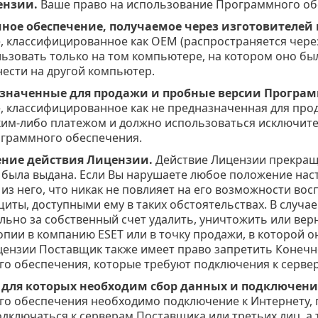
ензии.
Ваше право на использование Программного об
ное обеспечение, получаемое через изготовителей
, классифицированное как OEM (распространяется чере
ьзовать только на том компьютере, на котором оно бы
нести на другой компьютер.
значенные для продажи и пробные версии Програм
, классифицированное как не предназначенная для прод
аким-либо платежом и должно использоваться исключит
граммного обеспечения.
ние действия Лицензии.
Действие Лицензии прекраща
 была выдана. Если Вы нарушаете любое положение нас
 из него, что никак не повлияет на его возможности в
щиты, доступными ему в таких обстоятельствах. В случ
льно за собственный счет удалить, уничтожить или вер
опии в компанию ESET или в точку продажи, в которой 
цензии Поставщик также имеет право запретить Конеч
о обеспечения, которые требуют подключения к сервер
для которых необходим сбор данных и подключение
о обеспечения необходимо подключение к Интернету,
одключаться к серверам Поставщика или третьих лиц, а