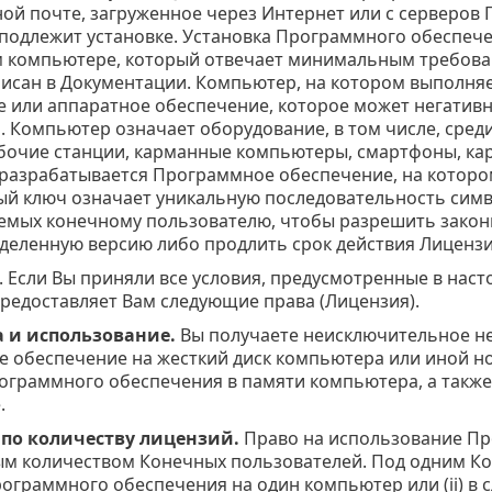
ой почте, загруженное через Интернет или с серверов 
 подлежит установке. Установка Программного обеспе
 компьютере, который отвечает минимальным требова
писан в Документации. Компьютер, на котором выполняе
 или аппаратное обеспечение, которое может негатив
. Компьютер означает оборудование, в том числе, сре
абочие станции, карманные компьютеры, смартфоны, кар
 разрабатывается Программное обеспечение, на котором
й ключ означает уникальную последовательность симво
емых конечному пользователю, чтобы разрешить зако
еделенную версию либо продлить срок действия Лиценз
. Если Вы приняли все условия, предусмотренные в нас
редоставляет Вам следующие права (Лицензия).
 и использование.
Вы получаете неисключительное не
 обеспечение на жесткий диск компьютера или иной нос
ограммного обеспечения в памяти компьютера, а также
.
 по количеству лицензий.
Право на использование Пр
м количеством Конечных пользователей. Под одним Ко
рограммного обеспечения на один компьютер или (ii) в