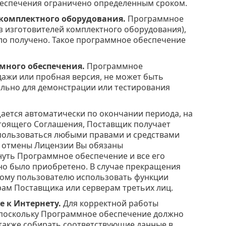
еспечения ограничено определенным сроком.
 комплектного оборудования.
Программное
з изготовителей комплектного оборудования),
ло получено. Такое программное обеспечение
много обеспечения.
Программное
ажи или пробная версия, не может быть
ельно для демонстрации или тестирования
ется автоматически по окончании периода, на
тоящего Соглашения, Поставщик получает
оспользоваться любыми правами и средствами
ае отмены Лицензии Вы обязаны
нуть Программное обеспечение и все его
оно было приобретено. В случае прекращения
ному пользователю использовать функции
ам Поставщика или серверам третьих лиц.
 к Интернету.
Для корректной работы
 поскольку Программное обеспечение должно
 также собирать соответствующие данные в