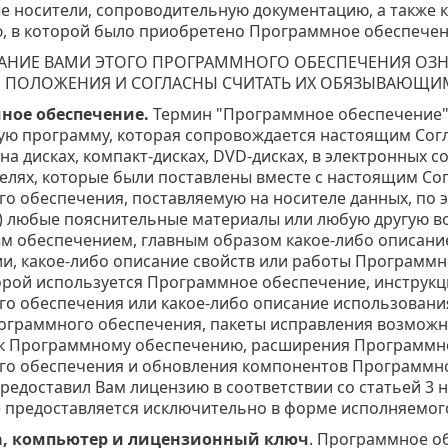
е носители, сопроводительную документацию, а также 
, в которой было приобретено Программное обеспечен
НИЕ ВАМИ ЭТОГО ПРОГРАММНОГО ОБЕСПЕЧЕНИЯ ОЗНА
 ПОЛОЖЕНИЯ И СОГЛАСНЫ СЧИТАТЬ ИХ ОБЯЗЫВАЮЩИ
ное обеспечение.
Термин "Программное обеспечение" 
ю программу, которая сопровождается настоящим Соглаш
а дисках, компакт-дисках, DVD-дисках, в электронных 
телях, которые были поставлены вместе с настоящим Со
о обеспечения, поставляемую на носителе данных, по 
iii) любые пояснительные материалы или любую другую 
 обеспечением, главным образом какое-либо описание
и, какое-либо описание свойств или работы Программн
торой используется Программное обеспечение, инструкц
о обеспечения или какое-либо описание использовани
Программного обеспечения, пакеты исправления возмо
к Программному обеспечению, расширения Программно
о обеспечения и обновления компонентов Программног
редоставил Вам лицензию в соответствии со статьей 3
 предоставляется исключительно в форме исполняемого
а, компьютер и лицензионный ключ
. Программное об