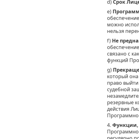
d)
Срок Лиц
e)
Программ
обеспечение
можно испол
нельзя пере
f)
Не предна
обеспечение
связано с к
функций Про
g)
Прекраще
который она
право выйти
судебной за
незамедлите
резервные к
действия Ли
Программног
4.
Функции, 
Программног
регулярно п