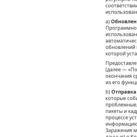
соответстви
использован
а)
Обновлен
Программног
использован
автоматичес
обновлений 
которой уст
Предоставле
(далее — «По
окончания с
из его функц
b)
Отправка
которые соб
проблемные,
пакеты и кад
процессе ус
информацию 
Заражения м
данные) о К