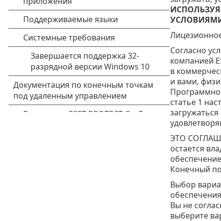
ИСПОЛЬЗУЯ
УСЛОВИЯМИ
Лицезионное
Согласно ус
компанией ESE
в коммерческ
и вами, физ
Программное
статье 1 нас
загружаться 
удовлетворя
ЭТО СОГЛАШ
остается вл
обеспечение
Конечный по
Выбор вариа
обеспечения
Вы не согла
выберите ва