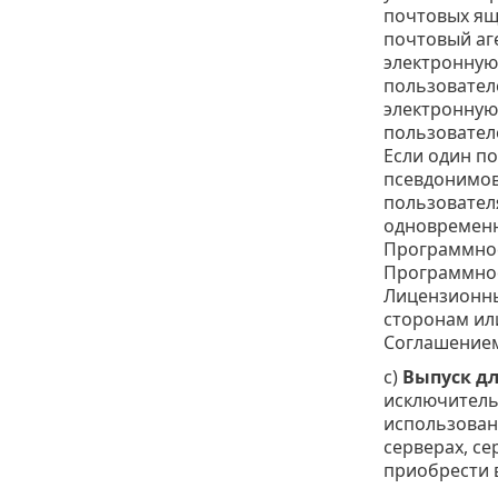
почтовых ящ
почтовый аг
электронную 
пользовател
электронную
пользовател
Если один п
псевдонимов
пользовател
одновременн
Программное
Программное
Лицензионны
сторонам ил
Соглашением
c)
Выпуск дл
исключитель
использован
серверах, с
приобрести 