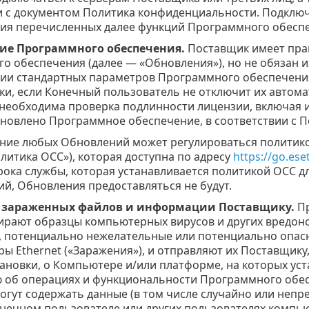
и с документом Политика конфиденциальности. Подключ
ия перечисленных далее функций Программного обесп
ие Программного обеспечения.
Поставщик имеет прав
о обеспечения (далее — «Обновления»), но не обязан и
ии стандартных параметров Программного обеспечения.
ки, если Конечный пользователь не отключит их автома
необходима проверка подлинности лицензии, включая 
ановлено Программное обеспечение, в соответствии с 
ние любых Обновлений может регулироваться политико
литика ОСС»), которая доступна по адресу
https://go.ese
рока службы, которая устанавливается политикой ОСС 
ий, Обновления предоставляться не будут.
 зараженных файлов и информации Поставщику.
Пр
ирают образцы компьютерных вирусов и других вредоно
 потенциально нежелательные или потенциально опасные
ры Ethernet («Заражения»), и отправляют их Поставщику
тановки, о Компьютере и/или платформе, на которых ус
об операциях и функциональности Программного обес
огут содержать данные (в том числе случайно или не
онечном пользователе или других пользователях компь