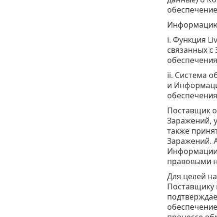
обеспечение
Информацию 
i. Функция L
связанных с
обеспечения
ii. Система 
и Информаци
обеспечения
Поставщик о
Заражений, 
также приня
Заражений. 
Информации 
правовыми н
Для целей н
Поставщику 
подтверждае
обеспечение
процессе об