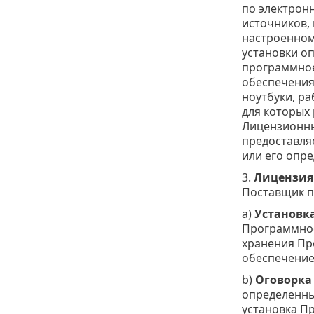
по электронн
источников,
настроенном
установки о
программное
обеспечения
ноутбуки, р
для которых
Лицензионны
предоставля
или его опр
3.
Лицензия
Поставщик п
а)
Установка
Программное
хранения Пр
обеспечение
b)
Оговорка
определенны
установка П