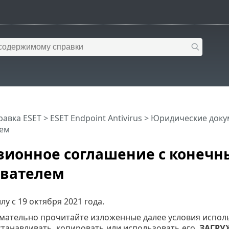
равка ESET
>
ESET Endpoint Antivirus
>
Юридические доку
ем
зионное соглашение с конеч
ователем
илу с
19 октября 2021 года
.
ательно прочитайте изложенные далее условия испол
станавливать, копировать или использовать его.
ЗАГРУ