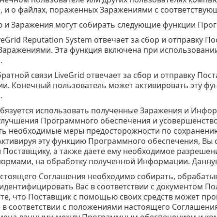
, и о файлах, пораженных Заражениями с соответству
и Заражения могут собирать следующие функции Прог
iveGrid Reputation System отвечает за сбор и отправку 
 Заражениями. Эта функция включена при использован
.
обратной связи LiveGrid отвечает за сбор и отправку 
и. Конечный пользователь может активировать эту фу
.
бязуется использовать полученные Заражения и Инфор
улучшения Программного обеспечения и усовершенство
ть необходимые меры предосторожности по сохранен
Активируя эту функцию Программного обеспечения, Вы 
Поставщику, а также даете ему необходимое разрешен
ормами, на обработку полученной Информации. Данну
астоящего Соглашения необходимо собирать, обрабаты
идентифицировать Вас в соответствии с документом П
те, что Поставщик с помощью своих средств может про
 в соответствии с положениями настоящего Соглашения
мена данными между Программным обеспечением и ко