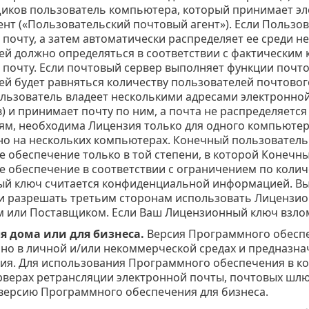
иков пользователь компьютера, который принимает эл
ент («Пользовательский почтовый агент»). Если Пользо
почту, а затем автоматически распределяет ее среди н
ей должно определяться в соответствии с фактическим
 почту. Если почтовый сервер выполняет функции почт
ей будет равняться количеству пользователей почтовог
ользователь владеет несколькими адресами электронно
) и принимает почту по ним, а почта не распределяетс
ям, необходима Лицензия только для одного компьютер
о на нескольких компьютерах. Конечный пользователь
 обеспечение только в той степени, в которой Конечн
 обеспечение в соответствии с ограничением по колич
й ключ считается конфиденциальной информацией. Вы
и разрешать третьим сторонам использовать Лицензио
 или Поставщиком. Если Ваш Лицензионный ключ взлом
я дома или для бизнеса.
Версия Программного обеспе
но в личной и/или некоммерческой средах и предназна
ия. Для использования Программного обеспечения в ком
ерверах ретрансляции электронной почты, почтовых шл
версию Программного обеспечения для бизнеса.