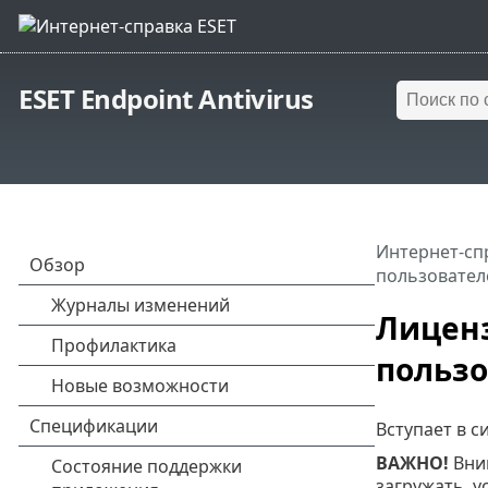
ESET Endpoint Antivirus
Интернет-сп
пользовател
Лицен
польз
Вступает в с
ВАЖНО!
Вним
загружать, у