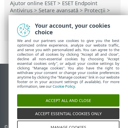
Ajutor online ESET
>
ESET Endpoint
Antivirus
>
Setare avansată
>
Protecții
>
Protecție în timp real pentru sistemul de
fișiere
> Când se modifică configurarea
Your account, your cookies
protecției în timp real
choice
We and our partners use cookies to give you the best
optimized online experience, analyze our website traffic,
and serve you with personalized ads. You can agree to the
collection of all cookies by clicking "Accept all and close",
decline all non-essential cookies by choosing "Accept
essential cookies only", or adjust your cookie settings by
clicking "Manage cookies". You also have the right to
withdraw your consent or change your cookie preferences
Vizualizare site pentru desktop
anytime by clicking the "Manage cookies" link in our website
footer or in your account settings (if available). For more
End of Life
information, see our
Cookie Policy
.
Baza de cunoștințe ESET
Forum ESET
ACCEPT ALL AND CLOSE
ESET Status Portal
Asistenţă regională
ACCEPT ESSENTIAL COOKIES ONLY
© 1992 - 2026 ESET, spol. s
Gestionare module cookie
MANAGE COOKIES