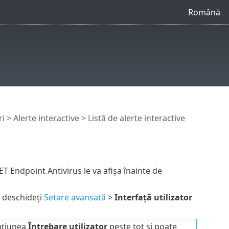
Română
ri
>
Alerte interactive
> Listă de alerte interactive
ET Endpoint Antivirus le va afișa înainte de
, deschideți
Setare avansată
>
Interfață utilizator
opțiunea
Întrebare utilizator
peste tot și poate