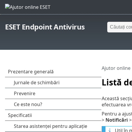
ESET Endpoint Antivirus
Ajutor online
Listă d
Această secțiu
efectuarea vr
Pentru a aju
>
Notificări
Util în