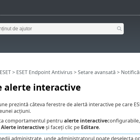
 ESET
>
ESET Endpoint Antivirus
>
Setare avansată
>
Notifică
e alerte interactive
ne prezintă câteva ferestre de alertă interactive pe care ES
eunei acțiuni.
sta comportamentul pentru
alerte interactive
configurabile
>
Alerte interactive
și faceți clic pe
Editare
.
 medii administrate, unde administratorul poate deselecta 