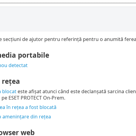
e secțiuni de ajutor pentru referință pentru o anumită fereas
media portabile
nou detectat
 reţea
a blocat
este afișat atunci când este declanșată sarcina clie
e pe ESET PROTECT On-Prem.
a în rețea a fost blocată
o amenințare din rețea
rowser web