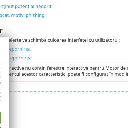
onținut potențial nedorit
ocat, motiv: phishing
r
or alerte va schimba culoarea interfeței cu utilizatorul:
ară repornirea
ndă repornirea
d
e interactive nu conțin ferestre interactive pentru Motor de 
h
y
amentul acestor caracteristici poate fi configurat în mod ind
y
e
o
s
e
e