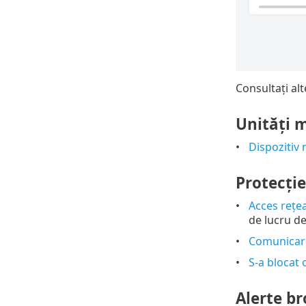
Consultați alt
Unități 
Dispozitiv 
Protecţie
Acces rețe
de lucru d
Comunicare
S-a blocat 
Alerte b