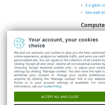
S-a găsit c
Site web bl
Compute
Prezența acest
Your account, your cookies
Este neces
choice
Se recoma
We and our partners use cookies to give you the best optimize
Alertel
online experience, analyze our website traffic, and serve you wit
personalized ads. You can agree to the collection of all cookies b
comport
clicking "Accept all and close", decline all non-essential cookies b
choosing "Accept essential cookies only", or adjust your cooki
settings by clicking "Manage cookies". You also have the right t
withdraw your consent or change your cookie preference
anytime by clicking the "Manage cookies" link in our websit
footer or in your account settings (if available). For mor
information, see our
Cookie Policy
.
ACCEPT ALL AND CLOSE