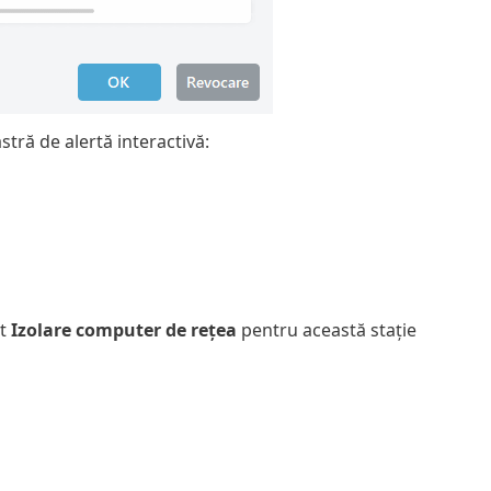
tră de alertă interactivă:
nt
Izolare computer de rețea
pentru această stație