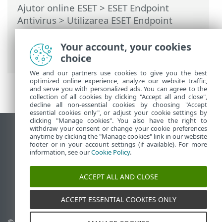
Ajutor online ESET
>
ESET Endpoint
Antivirus
>
Utilizarea ESET Endpoint
Antivirus
>
Instrumente
>
Trimitere
mostre pentru analiză
> Selectare mostră
Your account, your cookies
pentru analiză - Site fals pozitiv
choice
We and our partners use cookies to give you the best
optimized online experience, analyze our website traffic,
and serve you with personalized ads. You can agree to the
collection of all cookies by clicking "Accept all and close",
decline all non-essential cookies by choosing "Accept
essential cookies only", or adjust your cookie settings by
clicking "Manage cookies". You also have the right to
withdraw your consent or change your cookie preferences
Vizualizare site pentru desktop
anytime by clicking the "Manage cookies" link in our website
footer or in your account settings (if available). For more
End of Life
information, see our
Cookie Policy
.
Baza de cunoștințe ESET
Forum ESET
ACCEPT ALL AND CLOSE
ESET Status Portal
Asistenţă regională
ACCEPT ESSENTIAL COOKIES ONLY