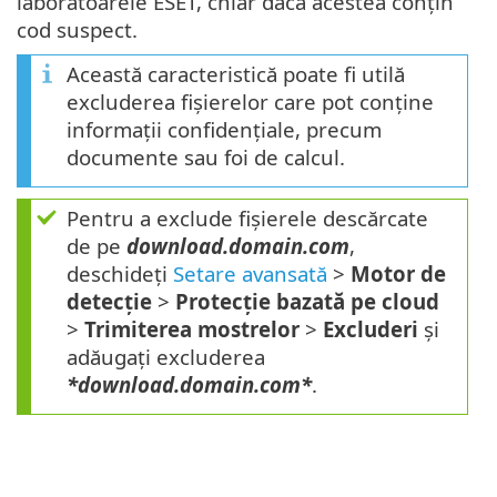
laboratoarele ESET, chiar dacă acestea conțin
cod suspect.
Această caracteristică poate fi utilă
excluderea fișierelor care pot conține
informații confidențiale, precum
documente sau foi de calcul.
Pentru a exclude fișierele descărcate
de pe
download.domain.com
,
deschideți
Setare avansată
>
Motor de
detecție
>
Protecție bazată pe cloud
>
Trimiterea mostrelor
>
Excluderi
și
adăugați excluderea
*download.domain.com*
.