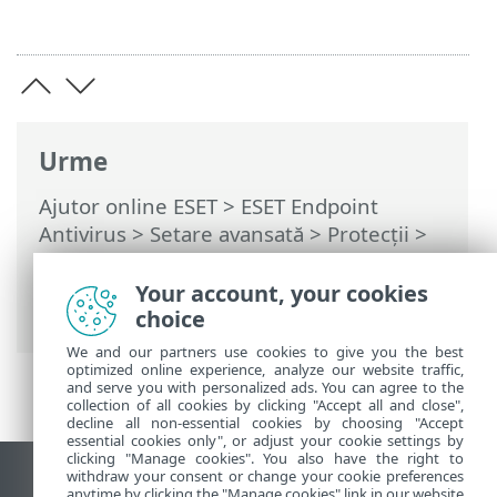
Urme
Ajutor online ESET
>
ESET Endpoint
Antivirus
>
Setare avansată
>
Protecții
>
Protecție bazată pe cloud
> Filtru de
excluderi pentru protecția bazată pe
Your account, your cookies
cloud
choice
We and our partners use cookies to give you the best
optimized online experience, analyze our website traffic,
and serve you with personalized ads. You can agree to the
collection of all cookies by clicking "Accept all and close",
decline all non-essential cookies by choosing "Accept
essential cookies only", or adjust your cookie settings by
clicking "Manage cookies". You also have the right to
withdraw your consent or change your cookie preferences
Vizualizare site pentru desktop
anytime by clicking the "Manage cookies" link in our website