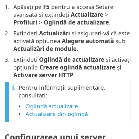
Apăsați pe
F5
pentru a accesa Setare
avansată și extindeți
Actualizare
>
Profiluri
>
Oglindă de actualizare
.
Extindeți
Actualizări
și asigurați-vă că este
activată opțiunea
Alegere automată
sub
Actualizări de module
.
Extindeți
Oglindă de actualizare
și activați
opțiunile
Creare oglindă actualizare
și
Activare server HTTP
.
Pentru informații suplimentare,
consultați:
Oglindă actualizare
Actualizare din oglindă
Configurarea unui server