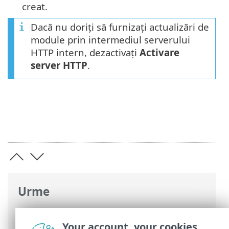
creat.
Dacă nu doriți să furnizați actualizări de
module prin intermediul serverului
HTTP intern, dezactivați
Activare
server HTTP
.
Urme
Ajutor online ESET
>
ESET Endpoint
Antivirus
>
Întrebări frecvente
> Cum se
Your account, your cookies