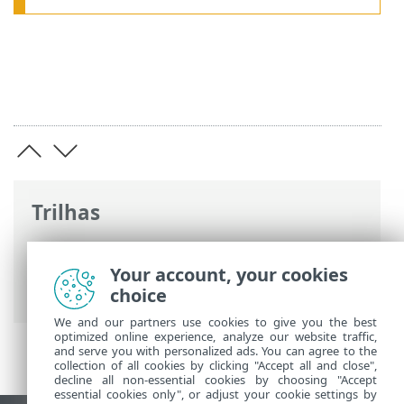
Trilhas
Ajuda on-line ESET
>
ESET Endpoint
Antivirus
>
Instalação/atualização
>
Your account, your cookies
Hotfixes de segurança e estabilidade
choice
We and our partners use cookies to give you the best
optimized online experience, analyze our website traffic,
and serve you with personalized ads. You can agree to the
collection of all cookies by clicking "Accept all and close",
decline all non-essential cookies by choosing "Accept
essential cookies only", or adjust your cookie settings by