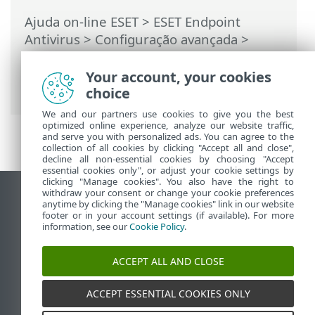
Ajuda on-line ESET
>
ESET Endpoint
Antivirus
>
Configuração avançada
>
Reverter configurações da Configuração
avançada > Reverter todas as
Your account, your cookies
configurações na seção atual
choice
We and our partners use cookies to give you the best
optimized online experience, analyze our website traffic,
and serve you with personalized ads. You can agree to the
collection of all cookies by clicking "Accept all and close",
decline all non-essential cookies by choosing "Accept
essential cookies only", or adjust your cookie settings by
clicking "Manage cookies". You also have the right to
withdraw your consent or change your cookie preferences
Ver site para desktop
anytime by clicking the "Manage cookies" link in our website
footer or in your account settings (if available). For more
End of Life
information, see our
Cookie Policy
.
Base de conhecimento ESET
Fórum ESET
ACCEPT ALL AND CLOSE
ESET Status Portal
Suporte regional
ACCEPT ESSENTIAL COOKIES ONLY