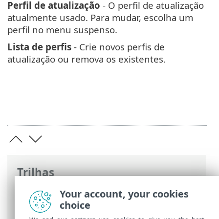
Perfil de atualização
- O perfil de atualização
atualmente usado. Para mudar, escolha um
perfil no menu suspenso.
Lista de perfis
- Crie novos perfis de
atualização ou remova os existentes.
Trilhas
Ajuda on-line ESET
>
ESET Endpoint
Your account, your cookies
Antivirus
>
Iniciar
> Perfis
choice