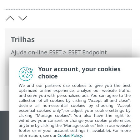
Trilhas
Ajuda on-line ESET
>
ESET Endpoint
Antivirus
>
Configuração avançada
>
Proteções
>
Proteção de acesso à rede
>
Your account, your cookies
Conjuntos de IP
choice
We and our partners use cookies to give you the best
optimized online experience, analyze our website traffic,
and serve you with personalized ads. You can agree to the
collection of all cookies by clicking "Accept all and close",
decline all non-essential cookies by choosing "Accept
essential cookies only", or adjust your cookie settings by
clicking "Manage cookies". You also have the right to
withdraw your consent or change your cookie preferences
Ver site para desktop
anytime by clicking the "Manage cookies" link in our website
footer or in your account settings (if available). For more
End of Life
information, see our
Cookie Policy
.
Base de conhecimento ESET