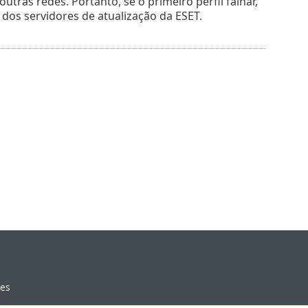
ras redes. Portanto, se o primeiro perfil falhar,
os servidores de atualização da ESET.
ies