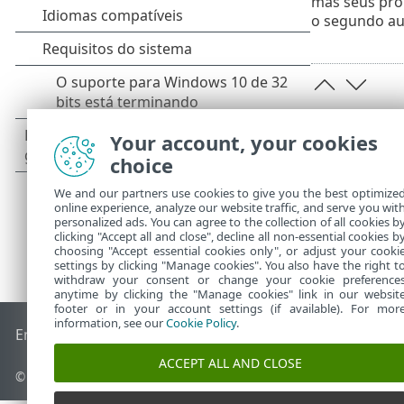
mas seus prop
o segundo au
Your account, your cookies
choice
We and our partners use cookies to give you the best optimize
online experience, analyze our website traffic, and serve you wit
personalized ads. You can agree to the collection of all cookies b
clicking "Accept all and close", decline all non-essential cookies b
choosing "Accept essential cookies only", or adjust your cooki
settings by clicking "Manage cookies". You also have the right t
withdraw your consent or change your cookie preference
anytime by clicking the "Manage cookies" link in our websit
footer or in your account settings (if available). For mor
information, see our
Cookie Policy
.
End of Life
Base de conhecimento ESET
Fórum ESET
ESET S
ACCEPT ALL AND CLOSE
© 1992 - 2026 ESET, spol. s r.o. - Todos os direitos reservados.