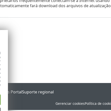
rietários frequentemente conectam-se à Internet usando out
tomaticamente fará download dos arquivos de atualização d
d
h
y
y
e
o
s
e
e
tatus Portal
Suporte regional
Gerenciar cookies
Política de cook