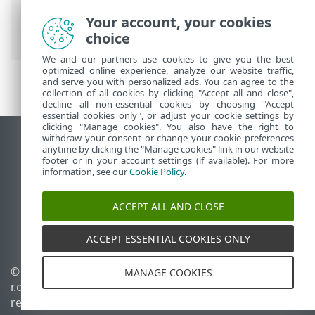
Ajuda on-line ESET
>
ESET Endpoint
Antivirus
>
Configuração avançada
>
Your account, your cookies
Atualizações
> Opção de conexão
choice
We and our partners use cookies to give you the best
optimized online experience, analyze our website traffic,
and serve you with personalized ads. You can agree to the
collection of all cookies by clicking "Accept all and close",
decline all non-essential cookies by choosing "Accept
essential cookies only", or adjust your cookie settings by
clicking "Manage cookies". You also have the right to
withdraw your consent or change your cookie preferences
Ver site para desktop
anytime by clicking the "Manage cookies" link in our website
footer or in your account settings (if available). For more
End of Life
information, see our
Cookie Policy
.
Base de conhecimento ESET
Fórum ESET
ACCEPT ALL AND CLOSE
ESET Status Portal
Suporte regional
ACCEPT ESSENTIAL COOKIES ONLY
© 1992 - 2026 ESET, spol. s
Gerenciar cookies
MANAGE COOKIES
r.o. - Todos os direitos
Política de cookies
reservados.