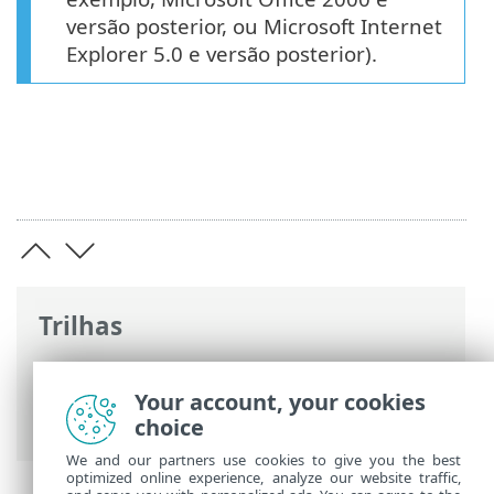
versão posterior, ou Microsoft Internet
Explorer 5.0 e versão posterior).
Trilhas
Ajuda on-line ESET
>
ESET Endpoint
Antivirus
>
Configuração avançada
>
Your account, your cookies
Proteções
> Proteção de documentos
choice
We and our partners use cookies to give you the best
optimized online experience, analyze our website traffic,