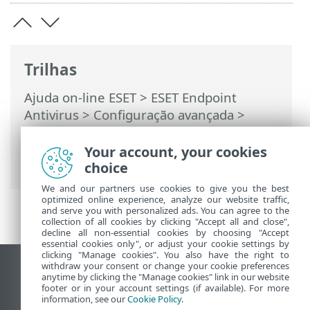
Trilhas
Ajuda on-line ESET
>
ESET Endpoint
Antivirus
>
Configuração avançada
>
Proteções
>
Controle de dispositivos
>
Editor de regras do controle de
Your account, your cookies
dispositivos
> Dispositivos detectados
choice
We and our partners use cookies to give you the best
optimized online experience, analyze our website traffic,
and serve you with personalized ads. You can agree to the
collection of all cookies by clicking "Accept all and close",
decline all non-essential cookies by choosing "Accept
essential cookies only", or adjust your cookie settings by
clicking "Manage cookies". You also have the right to
withdraw your consent or change your cookie preferences
Ver site para desktop
anytime by clicking the "Manage cookies" link in our website
footer or in your account settings (if available). For more
End of Life
information, see our
Cookie Policy
.
Base de conhecimento ESET