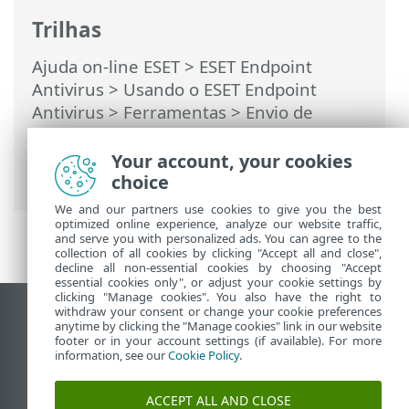
Trilhas
Ajuda on-line ESET
>
ESET Endpoint
Antivirus
>
Usando o ESET Endpoint
Antivirus
>
Ferramentas
>
Envio de
amostras para análise
> Selecionar
amostra para análise - Arquivo falso
Your account, your cookies
positivo
choice
We and our partners use cookies to give you the best
optimized online experience, analyze our website traffic,
and serve you with personalized ads. You can agree to the
collection of all cookies by clicking "Accept all and close",
decline all non-essential cookies by choosing "Accept
essential cookies only", or adjust your cookie settings by
clicking "Manage cookies". You also have the right to
withdraw your consent or change your cookie preferences
Ver site para desktop
anytime by clicking the "Manage cookies" link in our website
footer or in your account settings (if available). For more
End of Life
information, see our
Cookie Policy
.
Base de conhecimento ESET
Fórum ESET
ACCEPT ALL AND CLOSE