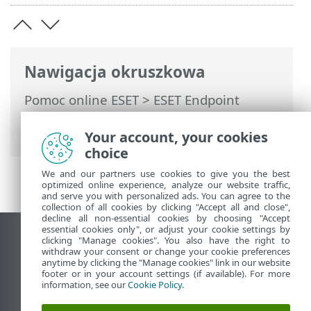
Nawigacja okruszkowa
Pomoc online ESET
>
ESET Endpoint
Antivirus
>
Specyfikacje > Obsługiwane
języki
Your account, your cookies
choice
We and our partners use cookies to give you the best
optimized online experience, analyze our website traffic,
and serve you with personalized ads. You can agree to the
collection of all cookies by clicking "Accept all and close",
decline all non-essential cookies by choosing "Accept
essential cookies only", or adjust your cookie settings by
Wyświetl witrynę internetową dla
clicking "Manage cookies". You also have the right to
withdraw your consent or change your cookie preferences
komputerów
anytime by clicking the "Manage cookies" link in our website
footer or in your account settings (if available). For more
End of Life
information, see our
Cookie Policy
.
Baza wiedzy ESET