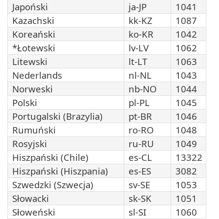
Japoński
ja-JP
1041
Kazachski
kk-KZ
1087
Koreański
ko-KR
1042
*Łotewski
lv-LV
1062
Litewski
lt-LT
1063
Nederlands
nl-NL
1043
Norweski
nb-NO
1044
Polski
pl-PL
1045
Portugalski (Brazylia)
pt-BR
1046
Rumuński
ro-RO
1048
Rosyjski
ru-RU
1049
Hiszpański (Chile)
es-CL
13322
Hiszpański (Hiszpania)
es-ES
3082
Szwedzki (Szwecja)
sv-SE
1053
Słowacki
sk-SK
1051
Słoweński
sl-SI
1060