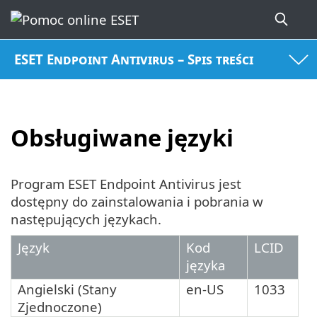
ESET Endpoint Antivirus – Spis treści
Obsługiwane języki
Program ESET Endpoint Antivirus jest
dostępny do zainstalowania i pobrania w
następujących językach.
Język
Kod
LCID
języka
Angielski (Stany
en-US
1033
Zjednoczone)