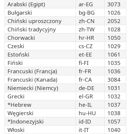
Arabski (Egipt)
ar-EG
3073
Bułgarski
bg-BG
1026
Chiński uproszczony
zh-CN
2052
Chiński tradycyjny
zh-TW
1028
Chorwacki
hr-HR
1050
Czeski
cs-CZ
1029
Estoński
et-EE
1061
Fiński
fi-FI
1035
Francuski (Francja)
fr-FR
1036
Francuski (Kanada)
fr-CA
3084
Niemiecki (Niemcy)
de-DE
1031
Grecki
el-GR
1032
*Hebrew
he-IL
1037
Węgierski
hu-HU
1038
*Indonezyjski
id-ID
1057
Włoski
it-IT
1040