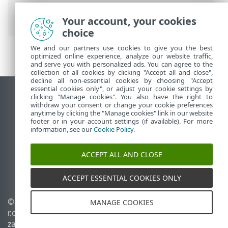
wyjątków na podstawie dziennika
>
Utwórz regułę z dziennika
Your account, your cookies
choice
We and our partners use cookies to give you the best
optimized online experience, analyze our website traffic,
and serve you with personalized ads. You can agree to the
collection of all cookies by clicking "Accept all and close",
decline all non-essential cookies by choosing "Accept
essential cookies only", or adjust your cookie settings by
Wyświetl witrynę internetową dla
clicking "Manage cookies". You also have the right to
withdraw your consent or change your cookie preferences
komputerów
anytime by clicking the "Manage cookies" link in our website
footer or in your account settings (if available). For more
End of Life
information, see our
Cookie Policy
.
Baza wiedzy ESET
Forum ESET
ACCEPT ALL AND CLOSE
ESET Status Portal
Pomoc regionalna
ACCEPT ESSENTIAL COOKIES ONLY
© 1992 - 2026 ESET, spol. s
Zarządzaj plikami cookie
MANAGE COOKIES
r.o. – Wszelkie prawa
Polityka dotycząca plików
zastrzeżone.
cookie