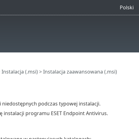
Polski
>
Instalacja (.msi)
> Instalacja zaawansowana (.msi)
niedostępnych podczas typowej instalacji.
ję instalacji programu ESET Endpoint Antivirus.
stalowane w następujących katalogach: