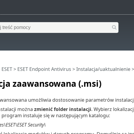
 ESET
>
ESET Endpoint Antivirus
>
Instalacja/uaktualnienie
cja zaawansowana (.msi)
awansowana umożliwia dostosowanie parametrów instalacji 
nstalacji można
zmienić folder instalacji
. Wybierz lokalizac
 program instaluje się w następującym katalogu:
es\ESET\ESET Security\
 lokalizację modułów i danych programu. Domyślnie są in