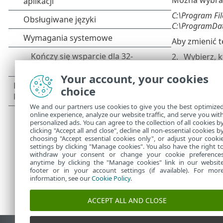
C:\Program Fil
C:\ProgramDat
Aby zmienić te
Wybierz, 
komputer
Your account, your cookies
aktualizo
nadzorowa
choice
ma dostęp
We and our partners use cookies to give you the best optimize
Kliknij prz
online experience, analyze our website traffic, and serve you wit
personalized ads. You can agree to the collection of all cookies b
clicking "Accept all and close", decline all non-essential cookies b
choosing "Accept essential cookies only", or adjust your cooki
settings by clicking "Manage cookies". You also have the right t
withdraw your consent or change your cookie preference
anytime by clicking the "Manage cookies" link in our websit
footer or in your account settings (if available). For mor
information, see our
Cookie Policy
.
ACCEPT ALL AND CLOSE