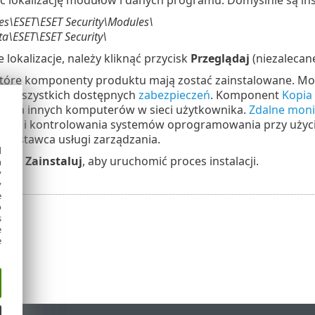
es\ESET\ESET Security\Modules\
a\ESET\ESET Security\
 lokalizacje, należy kliknąć przycisk
Przeglądaj
(niezalecane
które komponenty produktu mają zostać zainstalowane. Mo
a
i wszystkich dostępnych
zabezpieczeń
. Komponent
Kopia 
wania innych komputerów w sieci użytkownika.
Zdalne moni
nia i kontrolowania systemów oprogramowania przy użyciu
 dostawca usługi zarządzania.
d
ycisk
Zainstaluj
, aby uruchomić proces instalacji.
h
y
y
e
o
s
e
e