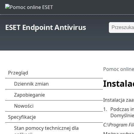
ESET Endpoint Antivirus
Pomoc online
Instala
Instalacja za
Podczas i
Domyślnie
C:\Program Fil
Można wybrać