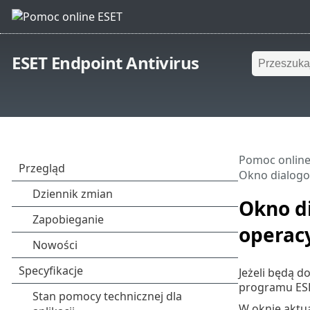
ESET Endpoint Antivirus
Pomoc online
Okno dialogo
Okno d
operac
Jeżeli będą 
programu ESET
W oknie aktua