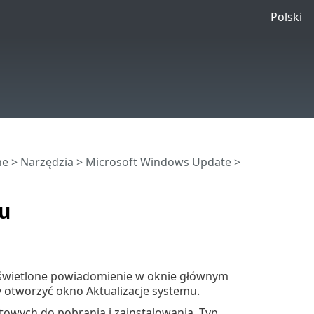
Polski
ne
>
Narzędzia
>
Microsoft Windows Update
>
u
wyświetlone powiadomienie w oknie głównym
y otworzyć okno Aktualizacje systemu.
gotowych do pobrania i zainstalowania. Typ