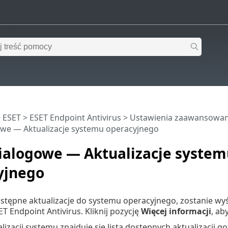
 ESET
>
ESET Endpoint Antivirus
>
Ustawienia zaawansowa
we — Aktualizacje systemu operacyjnego
ialogowe — Aktualizacje system
yjnego
dostępne aktualizacje do systemu operacyjnego, zostanie 
 Endpoint Antivirus. Kliknij pozycję
Więcej informacji
, ab
lizacji systemu znajduje się lista dostępnych aktualizacji 