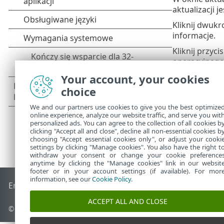
aktualizacji j
Kliknij dwukr
informacje.
Kliknij przyci
operacyjnego
Your account, your cookies
choice
We and our partners use cookies to give you the best optimize
online experience, analyze our website traffic, and serve you wit
personalized ads. You can agree to the collection of all cookies b
clicking "Accept all and close", decline all non-essential cookies b
choosing "Accept essential cookies only", or adjust your cooki
settings by clicking "Manage cookies". You also have the right t
withdraw your consent or change your cookie preference
anytime by clicking the "Manage cookies" link in our websit
footer or in your account settings (if available). For mor
information, see our
Cookie Policy
.
End of Life
Baza wiedzy ESET
Forum ESET
ESET Status Port
ACCEPT ALL AND CLOSE
© 1992 - 2026 ESET, spol. s r.o. – Wszelkie prawa zastrzeżone.