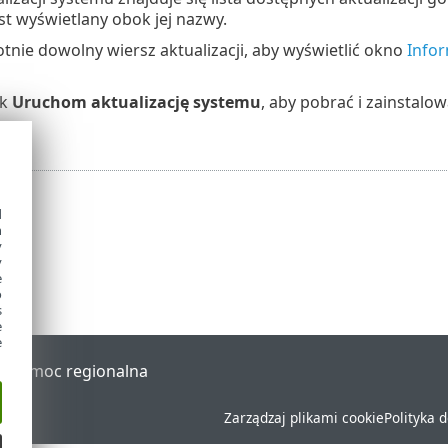
est wyświetlany obok jej nazwy.
otnie dowolny wiersz aktualizacji, aby wyświetlić okno
Infor
sk
Uruchom aktualizację systemu
, aby pobrać i zainstalo
.
d
h
y
y
e
o
s
e
e
al
Pomoc regionalna
Zarządzaj plikami cookie
Polityka 