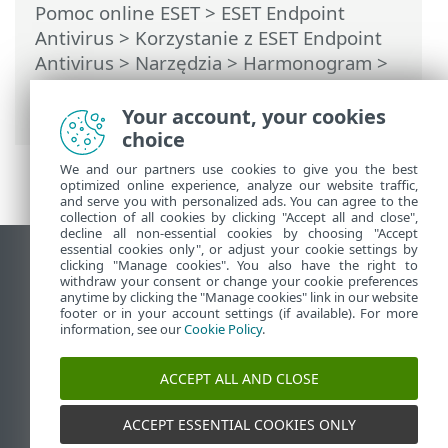
Pomoc online ESET
>
ESET Endpoint
Antivirus
>
Korzystanie z ESET Endpoint
Antivirus
>
Narzędzia
>
Harmonogram
>
Okna dialogowe — Harmonogram >
Szczegóły zadania
Your account, your cookies
choice
We and our partners use cookies to give you the best
optimized online experience, analyze our website traffic,
and serve you with personalized ads. You can agree to the
collection of all cookies by clicking "Accept all and close",
decline all non-essential cookies by choosing "Accept
essential cookies only", or adjust your cookie settings by
Wyświetl witrynę internetową dla
clicking "Manage cookies". You also have the right to
withdraw your consent or change your cookie preferences
komputerów
anytime by clicking the "Manage cookies" link in our website
footer or in your account settings (if available). For more
End of Life
information, see our
Cookie Policy
.
Baza wiedzy ESET
Forum ESET
ACCEPT ALL AND CLOSE
ESET Status Portal
Pomoc regionalna
ACCEPT ESSENTIAL COOKIES ONLY