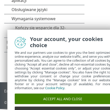
Your account, your cookies
choice
We and our partners use cookies to give you the best optimize
online experience, analyze our website traffic, and serve you wit
personalized ads. You can agree to the collection of all cookies b
clicking "Accept all and close", decline all non-essential cookies b
choosing "Accept essential cookies only", or adjust your cooki
settings by clicking "Manage cookies". You also have the right t
withdraw your consent or change your cookie preference
anytime by clicking the "Manage cookies" link in our websit
footer or in your account settings (if available). For mor
information, see our
Cookie Policy
.
End of Life
Baza wiedzy ESET
Forum ESET
ESET Status Port
ACCEPT ALL AND CLOSE
© 1992 - 2026 ESET, spol. s r.o. – Wszelkie prawa zastrzeżone.