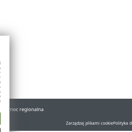
d
h
y
y
e
o
s
e
e
al
Pomoc regionalna
Zarządzaj plikami cookie
Polityka 