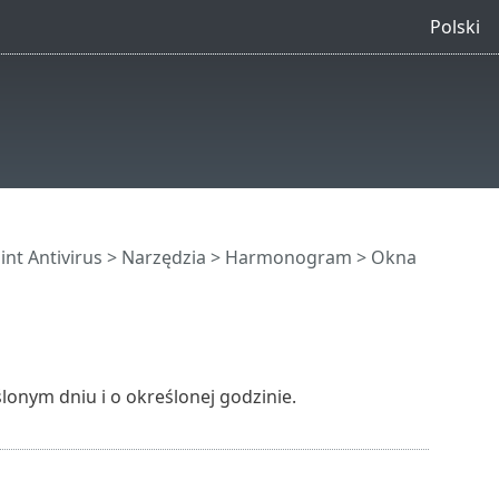
Polski
nt Antivirus
>
Narzędzia
>
Harmonogram
> Okna
onym dniu i o określonej godzinie.