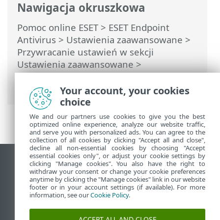
Nawigacja okruszkowa
Pomoc online ESET
>
ESET Endpoint
Antivirus
>
Ustawienia zaawansowane
>
Przywracanie ustawień w sekcji
Ustawienia zaawansowane >
Przywracanie wszystkich ustawień w
bieżącej sekcji
Your account, your cookies
choice
We and our partners use cookies to give you the best
optimized online experience, analyze our website traffic,
and serve you with personalized ads. You can agree to the
collection of all cookies by clicking "Accept all and close",
decline all non-essential cookies by choosing "Accept
essential cookies only", or adjust your cookie settings by
Wyświetl witrynę internetową dla
clicking "Manage cookies". You also have the right to
withdraw your consent or change your cookie preferences
komputerów
anytime by clicking the "Manage cookies" link in our website
footer or in your account settings (if available). For more
End of Life
information, see our
Cookie Policy
.
Baza wiedzy ESET
Forum ESET
ACCEPT ALL AND CLOSE