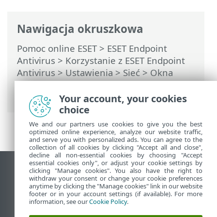
Nawigacja okruszkowa
Pomoc online ESET
>
ESET Endpoint
Antivirus
>
Korzystanie z ESET Endpoint
Antivirus
>
Ustawienia
>
Sieć
> Okna
dialogowe — Ochrona sieci >
Zablokowane zagrożenie sieciowe
Your account, your cookies
choice
We and our partners use cookies to give you the best
optimized online experience, analyze our website traffic,
and serve you with personalized ads. You can agree to the
collection of all cookies by clicking "Accept all and close",
decline all non-essential cookies by choosing "Accept
essential cookies only", or adjust your cookie settings by
Wyświetl witrynę internetową dla
clicking "Manage cookies". You also have the right to
withdraw your consent or change your cookie preferences
komputerów
anytime by clicking the "Manage cookies" link in our website
footer or in your account settings (if available). For more
End of Life
information, see our
Cookie Policy
.
Baza wiedzy ESET