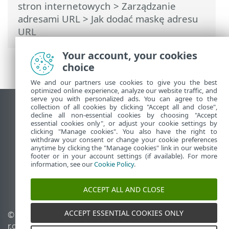
stron internetowych
>
Zarządzanie
adresami URL
> Jak dodać maskę adresu
URL
Your account, your cookies
choice
We and our partners use cookies to give you the best
optimized online experience, analyze our website traffic, and
serve you with personalized ads. You can agree to the
collection of all cookies by clicking "Accept all and close",
Wyświetl witrynę internetową dla
decline all non-essential cookies by choosing "Accept
komputerów
essential cookies only", or adjust your cookie settings by
clicking "Manage cookies". You also have the right to
End of Life
withdraw your consent or change your cookie preferences
Baza wiedzy ESET
anytime by clicking the "Manage cookies" link in our website
footer or in your account settings (if available). For more
Forum ESET
information, see our
Cookie Policy
.
ESET Status Portal
Pomoc regionalna
ACCEPT ALL AND CLOSE
ACCEPT ESSENTIAL COOKIES ONLY
© 1992 - 2026 ESET, spol. s
Zarządzaj plikami cookie
r.o. – Wszelkie prawa
Polityka dotycząca plików