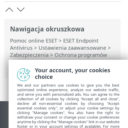
Nawigacja okruszkowa
Pomoc online ESET
>
ESET Endpoint
Antivirus
>
Ustawienia zaawansowane
>
Zabezpieczenia
>
Ochrona programów
poczty e-mail
>
Ochrona przesyłania
poczty
> Wykluczone adresy IP
Your account, your cookies
choice
We and our partners use cookies to give you the best
optimized online experience, analyze our website traffic,
and serve you with personalized ads. You can agree to the
collection of all cookies by clicking "Accept all and close",
decline all non-essential cookies by choosing "Accept
essential cookies only", or adjust your cookie settings by
Wyświetl witrynę internetową dla
clicking "Manage cookies". You also have the right to
withdraw your consent or change your cookie preferences
komputerów
anytime by clicking the "Manage cookies" link in our website
footer or in your account settings (if available). For more
End of Life