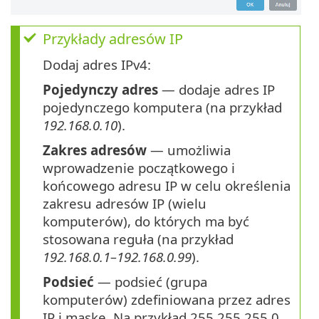
Przykłady adresów IP
Dodaj adres IPv4:
Pojedynczy adres
— dodaje adres IP
pojedynczego komputera (na przykład
192.168.0.10
).
Zakres adresów
— umożliwia
wprowadzenie początkowego i
końcowego adresu IP w celu określenia
zakresu adresów IP (wielu
komputerów), do których ma być
stosowana reguła (na przykład
192.168.0.1–192.168.0.99
).
Podsieć
— podsieć (grupa
komputerów) zdefiniowana przez adres
IP i maskę. Na przykład 255.255.255.0