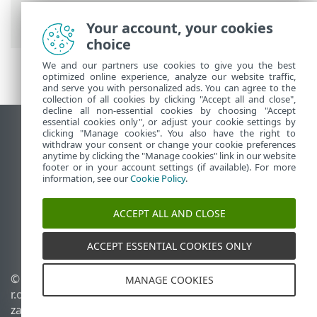
Dodawanie lub edytowanie profili
połączeń sieciowych
> Warunki aktywacji
Your account, your cookies
choice
We and our partners use cookies to give you the best
optimized online experience, analyze our website traffic,
and serve you with personalized ads. You can agree to the
collection of all cookies by clicking "Accept all and close",
decline all non-essential cookies by choosing "Accept
essential cookies only", or adjust your cookie settings by
Wyświetl witrynę internetową dla
clicking "Manage cookies". You also have the right to
withdraw your consent or change your cookie preferences
komputerów
anytime by clicking the "Manage cookies" link in our website
footer or in your account settings (if available). For more
End of Life
information, see our
Cookie Policy
.
Baza wiedzy ESET
Forum ESET
ACCEPT ALL AND CLOSE
ESET Status Portal
Pomoc regionalna
ACCEPT ESSENTIAL COOKIES ONLY
© 1992 - 2026 ESET, spol. s
Zarządzaj plikami cookie
MANAGE COOKIES
r.o. – Wszelkie prawa
Polityka dotycząca plików
zastrzeżone.
cookie