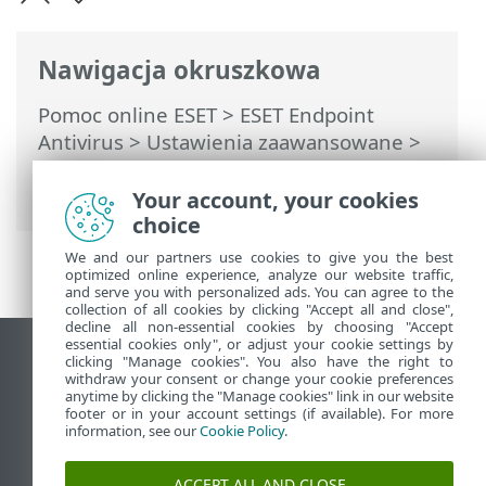
Nawigacja okruszkowa
Pomoc online ESET
>
ESET Endpoint
Antivirus
>
Ustawienia zaawansowane
>
Zabezpieczenia
> Kontrola dostępu do
urządzeń
Your account, your cookies
choice
We and our partners use cookies to give you the best
optimized online experience, analyze our website traffic,
and serve you with personalized ads. You can agree to the
collection of all cookies by clicking "Accept all and close",
decline all non-essential cookies by choosing "Accept
essential cookies only", or adjust your cookie settings by
Wyświetl witrynę internetową dla
clicking "Manage cookies". You also have the right to
withdraw your consent or change your cookie preferences
komputerów
anytime by clicking the "Manage cookies" link in our website
footer or in your account settings (if available). For more
End of Life
information, see our
Cookie Policy
.
Baza wiedzy ESET
Forum ESET
ACCEPT ALL AND CLOSE