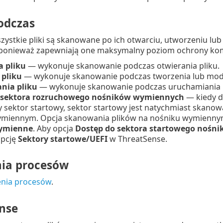
odczas
ystkie pliki są skanowane po ich otwarciu, utworzeniu lu
ponieważ zapewniają one maksymalny poziom ochrony kom
a pliku
— wykonuje skanowanie podczas otwierania pliku.
 pliku
— wykonuje skanowanie podczas tworzenia lub mody
ia pliku
— wykonuje skanowanie podczas uruchamiania p
 sektora rozruchowego nośników wymiennych
— kiedy d
y sektor startowy, sektor startowy jest natychmiast skanow
miennym. Opcja skanowania plików na nośniku wymiennym 
wymienne
. Aby opcja
Dostęp do sektora startowego nośn
opcję
Sektory startowe/UEFI
w ThreatSense.
ia procesów
enia procesów
.
nse