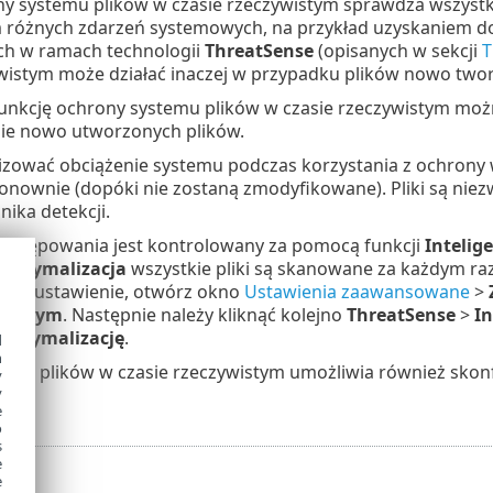
y systemu plików w czasie rzeczywistym sprawdza wszystk
 różnych zdarzeń systemowych, na przykład uzyskaniem do
h w ramach technologii
ThreatSense
(opisanych w sekcji
T
wistym może działać inaczej w przypadku plików nowo tworz
funkcję ochrony systemu plików w czasie rzeczywistym moż
e nowo utworzonych plików.
zować obciążenie systemu podczas korzystania z ochrony w
nownie (dopóki nie zostaną zmodyfikowane). Pliki są nie
lnika detekcji.
postępowania jest kontrolowany za pomocą funkcji
Intelig
 optymalizacja
wszystkie pliki są skanowane za każdym raz
 to ustawienie, otwórz okno
Ustawienia zaawansowane
>
ywistym
. Następnie należy kliknąć kolejno
ThreatSense
>
I
 optymalizację
.
d
h
emu plików w czasie rzeczywistym umożliwia również sko
y
y
e
o
s
e
e