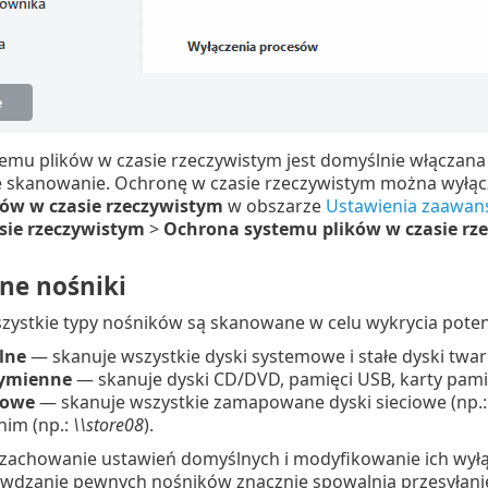
emu plików w czasie rzeczywistym jest domyślnie włączana
 skanowanie. Ochronę w czasie rzeczywistym można wyłąc
ów w czasie rzeczywistym
w obszarze
Ustawienia zaawa
sie rzeczywistym
>
Ochrona systemu plików w czasie rz
e nośniki
zystkie typy nośników są skanowane w celu wykrycia poten
lne
— skanuje wszystkie dyski systemowe i stałe dyski twar
wymienne
— skanuje dyski CD/DVD, pamięci USB, karty pamię
iowe
— skanuje wszystkie zamapowane dyski sieciowe (np.
im (np.:
\\store08
).
 zachowanie ustawień domyślnych i modyfikowanie ich wyłą
awdzanie pewnych nośników znacznie spowalnia przesyłani