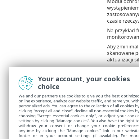
Moduł ochron
wystąpieniem
zastosowanyc
czasie rzeczy
Na przykład 
monitorowani
Aby zminimali
skanowane po
aktualizacji si
Taki sposób 
Inteligentna
Your account, your cookies
zmodyfikować
choice
czasie rzecz
inteligentną
We and our partners use cookies to give you the best optimize
online experience, analyze our website traffic, and serve you wit
Ochrona syst
personalized ads. You can agree to the collection of all cookies b
ThreatSense
.
clicking "Accept all and close", decline all non-essential cookies b
choosing "Accept essential cookies only", or adjust your cooki
settings by clicking "Manage cookies". You also have the right t
withdraw your consent or change your cookie preference
anytime by clicking the "Manage cookies" link in our websit
footer or in your account settings (if available). For mor