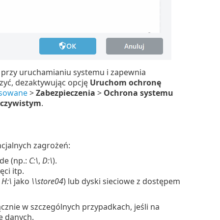
 przy uruchamianiu systemu i zapewnia
zyć, dezaktywując opcję
Uruchom ochronę
nsowane
>
Zabezpieczenia
>
Ochrona systemu
eczywistym
.
cjalnych zagrożeń:
de (np.:
C:\
,
D:\
).
ci itp.
:
H:\
jako
\\store04
) lub dyski sieciowe z dostępem
cznie w szczególnych przypadkach, jeśli na
e danych.