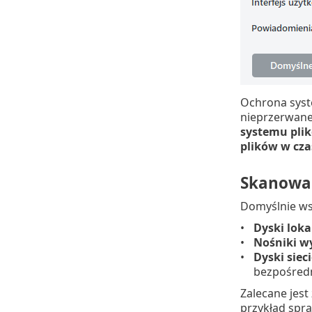
Ochrona syst
nieprzerwane
systemu plik
plików w cza
Skanowan
Domyślnie ws
Dyski loka
Nośniki 
Dyski siec
bezpośredn
Zalecane jest
przykład spr