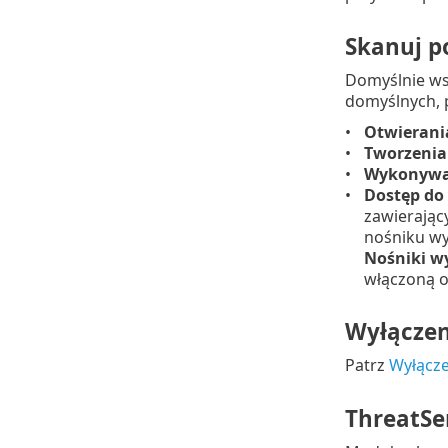
Skanuj p
Domyślnie wsz
domyślnych, 
Otwierani
Tworzenia
Wykonywan
Dostęp do
zawierając
nośniku wy
Nośniki 
włączoną 
Wyłączen
Patrz
Wyłącz
ThreatSe