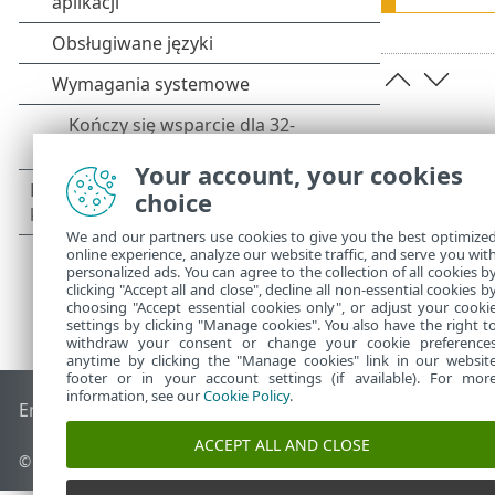
Your account, your cookies
choice
We and our partners use cookies to give you the best optimize
online experience, analyze our website traffic, and serve you wit
personalized ads. You can agree to the collection of all cookies b
clicking "Accept all and close", decline all non-essential cookies b
choosing "Accept essential cookies only", or adjust your cooki
settings by clicking "Manage cookies". You also have the right t
withdraw your consent or change your cookie preference
anytime by clicking the "Manage cookies" link in our websit
footer or in your account settings (if available). For mor
information, see our
Cookie Policy
.
End of Life
Baza wiedzy ESET
Forum ESET
ESET Status Port
ACCEPT ALL AND CLOSE
© 1992 - 2026 ESET, spol. s r.o. – Wszelkie prawa zastrzeżone.