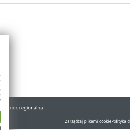
d
h
y
y
e
o
s
e
e
al
Pomoc regionalna
Zarządzaj plikami cookie
Polityka 