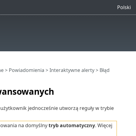
Polski
ne
>
Powiadomienia
>
Interaktywne alerty
> Błąd
awansowanych
 użytkownik jednocześnie utworzą reguły w trybie
trowania na domyślny
tryb automatyczny
. Więcej