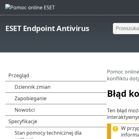
ESET Endpoint Antivirus
Pomoc online
konfliktu do
Błąd k
Ten błąd może
interaktywnym
W przyp
informa