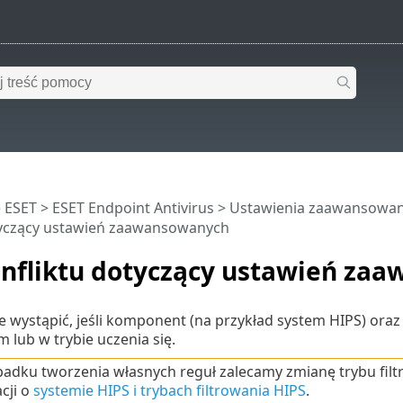
 ESET
>
ESET Endpoint Antivirus
>
Ustawienia zaawansowa
tyczący ustawień zaawansowanych
onfliktu dotyczący ustawień za
 wystąpić, jeśli komponent (na przykład system HIPS) oraz
 lub w trybie uczenia się.
adku tworzenia własnych reguł zalecamy zmianę trybu fil
cji o
systemie HIPS i trybach filtrowania HIPS
.